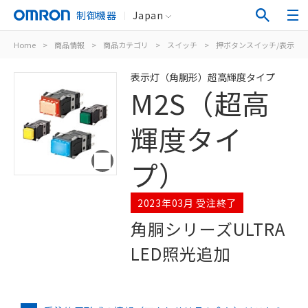
制御機器
Japan
Home
>
商品情報
>
商品カテゴリ
>
スイッチ
>
押ボタンスイッチ/表示灯
表示灯（角胴形）超高輝度タイプ
M2S（超高
輝度タイ
プ）
2023年03月 受注終了
角胴シリーズULTRA
LED照光追加