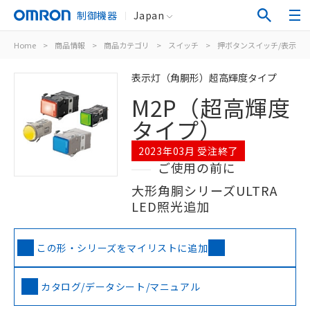
制御機器
Japan
Home
>
商品情報
>
商品カテゴリ
>
スイッチ
>
押ボタンスイッチ/表示灯
表示灯（角胴形）超高輝度タイプ
M2P（超高輝度
タイプ）
2023年03月 受注終了
ご使用の前に
大形角胴シリーズULTRA
LED照光追加
この形・シリーズをマイリストに追加
カタログ/データシート/マニュアル