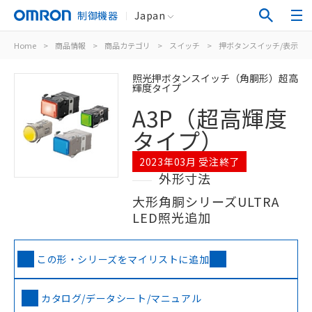
制御機器
Japan
Home
>
商品情報
>
商品カテゴリ
>
スイッチ
>
押ボタンスイッチ/表示灯
照光押ボタンスイッチ（角胴形）超高
輝度タイプ
A3P（超高輝度
タイプ）
2023年03月 受注終了
外形寸法
大形角胴シリーズULTRA
LED照光追加
この形・シリーズをマイリストに追加
カタログ/データシート/マニュアル