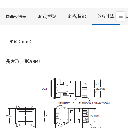
商品の特長
形式/種類
定格/性能
外形寸法
（単位：mm）
長方形／形A3PJ