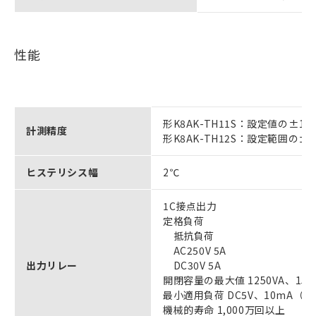
性能
形K8AK-TH11S：設定値の±
計測精度
形K8AK-TH12S：設定範囲の±
ヒステリシス幅
2℃
1C接点出力
定格負荷
抵抗負荷
AC250V 5A
出力リレー
DC30V 5A
開閉容量の最大値 1250VA、150
最小適用負荷 DC5V、10mA（
機械的寿命 1,000万回以上