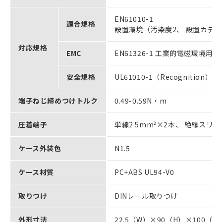
EN61010-1
適合規格
設置環境（汚染度2、 設置カテゴ
対応規格
EMC
EN61326-1 工業的電磁環境用途
安全規格
UL61010-1（Recognition）
端子ねじ締めつけトルク
0.49-0.59N・m
圧着端子
単線2.5mm
2
×2本、 絶縁スリー
ケース外装色
N1.5
ケース材質
PC+ABS UL94-V0
取りつけ
DINレール取りつけ
外形寸法
22.5（W）×90（H）×100（