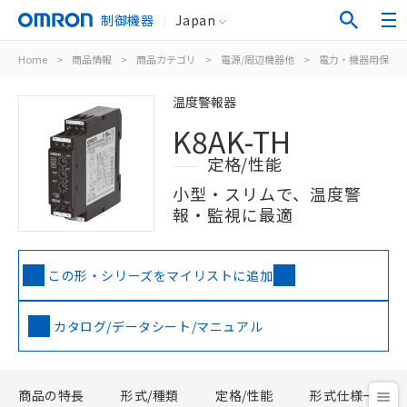
制御機器
Japan
Home
>
商品情報
>
商品カテゴリ
>
電源/周辺機器他
>
電力・機器用保護
温度警報器
K8AK-TH
定格/性能
小型・スリムで、温度警
報・監視に最適
この形・シリーズをマイリストに追加
カタログ/データシート/マニュアル
商品の特長
形式/種類
定格/性能
形式仕様一覧