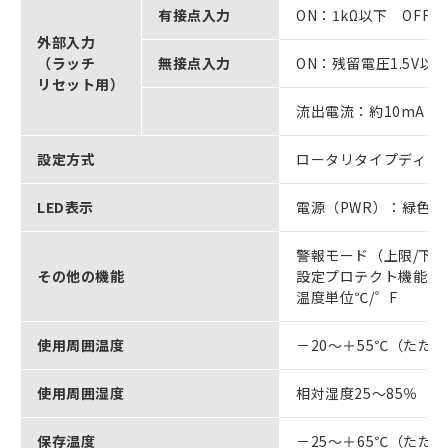
有接点入力
ON：1kΩ以下 OFF：
外部入力
（ラッチ
無接点入力
ON：残留電圧1.5V以
リセット用）
流出電流：約10mA
設定方式
ロータリタイプディッ
LED表示
電源（PWR）：緑色L
警報モード（上限/下限
その他の機能
設定プロテクト機能
温度単位℃/゜F
使用周囲温度
－20～＋55℃（ただ
使用周囲湿度
相対湿度25～85％
保存温度
－25～＋65℃（ただ