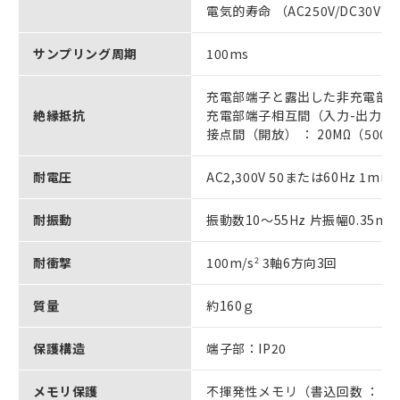
電気的寿命 （AC250V/DC30V 5
サンプリング周期
100ms
充電部端子と露出した非充電部間 ：
絶縁抵抗
充電部端子相互間（入力-出力-電源
接点間（開放） ： 20MΩ（500V
耐電圧
AC2,300V 50または60Hz 1m
耐振動
振動数10～55Hz 片振幅0.35m
耐衝撃
100m/s
2
3軸6方向3回
質量
約160ｇ
保護構造
端子部：IP20
メモリ保護
不揮発性メモリ（書込回数 ： 10