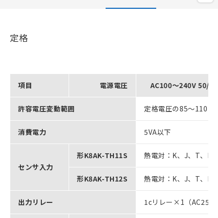
定格
項目
電源電圧
AC100～240V 50/6
許容電圧変動範囲
定格電圧の85～110％
消費電力
5VA以下
形K8AK-TH11S
熱電対：K、J、T、E 白
センサ入力
形K8AK-TH12S
熱電対：K、J、T、E、
出力リレー
1cリレー×1（AC250