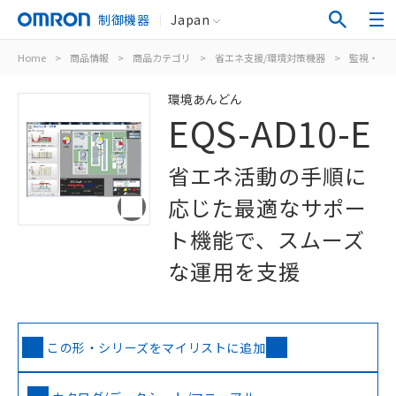
制御機器
Japan
Home
>
商品情報
>
商品カテゴリ
>
省エネ支援/環境対策機器
>
監視・分
環境あんどん
EQS-AD10-E
省エネ活動の手順に
応じた最適なサポー
ト機能で、スムーズ
な運用を支援
この形・シリーズをマイリストに追加