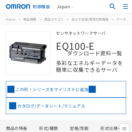
制御機器
Japan
Home
>
商品情報
>
商品カテゴリ
>
省エネ支援/環境対策機器
>
データ収
センサネットワークサーバ
EQ100-E
ダウンロード資料一覧
多彩なエネルギーデータを
簡単に収集できるサーバ
この形・シリーズをマイリストに追加
カタログ/データシート/マニュアル
商品の特長
形式/種類
定格/性能
形式仕様一覧