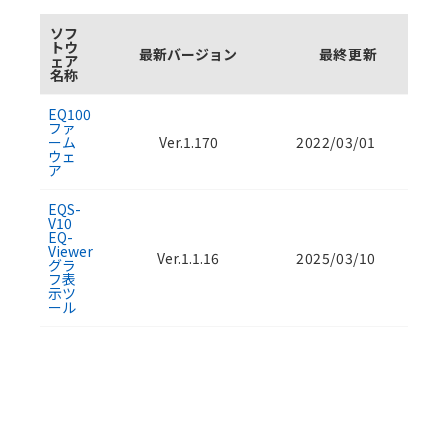
ソフ
トウ
最新バージョン
最終更新
ェア
名称
ソフトウェアのダウンロード資料一覧
EQ100
ファ
ーム
Ver.1.170
2022/03/01
ウェ
ア
EQS-
V10
EQ-
Viewer
Ver.1.1.16
2025/03/10
グラ
フ表
示ツ
ール