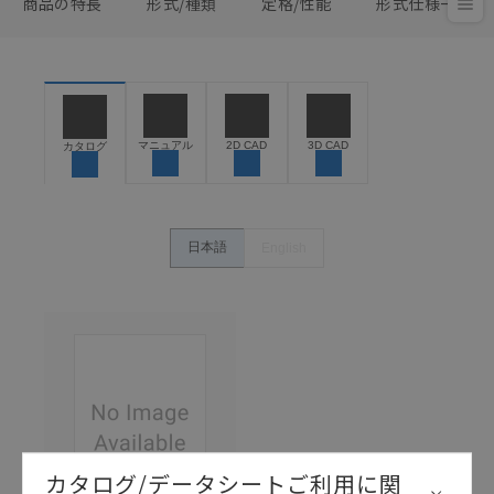
商品の特長
形式/種類
定格/性能
形式仕様一覧
マニュアル
2D CAD
3D CAD
カタログ
日本語
English
カタログ/データシートご利用に関