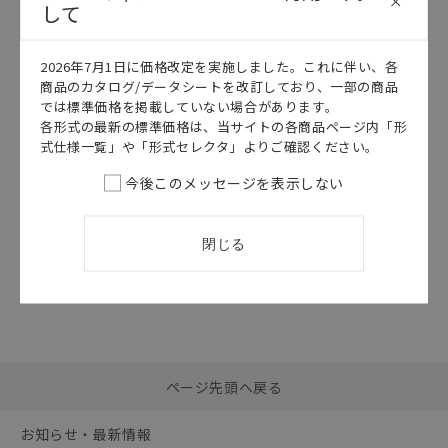
して
このカタログを選択
2026年7月1日に価格改定を実施しました。これに伴い、各
カタログ
日本語
商品のカタログ/データシートを改訂しており、一部の商品
1ZAP2 / 1VAP2
では標準価格を掲載していない場合があります。
1ZAP2, 1VAP2
各形式の最新の標準価格は、当サイトの各商品ページ内「形
データシート
式仕様一覧」や「形式セレクタ」よりご確認ください。
2026/07/01
更新
今後このメッセージを表示しない
閉じる
選択したファイルを一
0
ページ先頭へ戻る
括ダウンロード
選択可能容量：
0.0
MB /
100
MB
お知らせ・最新情報