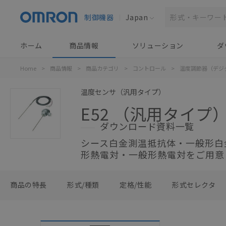
制御機器
Japan
ホーム
商品情報
ソリューション
ダ
Home
>
商品情報
>
商品カテゴリ
>
コントロール
>
温度調節器（デジ
温度センサ（汎用タイプ）
E52 （汎用タイプ
ダウンロード資料一覧
シース白金測温抵抗体・一般形白
形熱電対・一般形熱電対をご用意
商品の特長
形式/種類
定格/性能
形式セレクタ