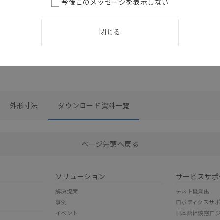
今後このメッセージを表示しない
閉じる
外形寸法
ダウンロード資料一覧
選択したファイルを一括ダウンロード
0
選択可能容量：
0.0
MB /
100
MB
ページ先頭へ戻る
ソリューション
サービスサポ
解決提案
テスト機貸出
事例
ロボティクスサ
イベント
日本語相談窓口