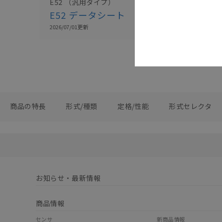
E52 （汎用タイプ）
E52 データシート
2026/07/01
更新
商品の特長
形式/種類
定格/性能
形式セレクタ
お知らせ・最新情報
商品情報
センサ
新商品情報