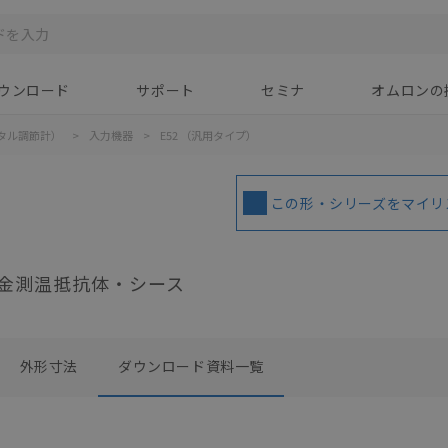
ウンロード
サポート
セミナ
オムロンの
タル調節計）
>
入力機器
>
E52 （汎用タイプ）
この形・シリーズをマイリ
）
金測温抵抗体・シース
外形寸法
ダウンロード資料一覧