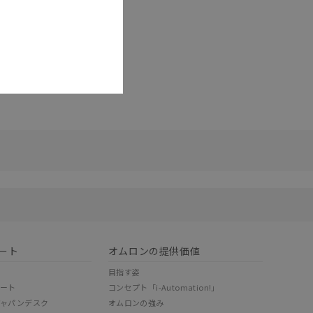
リセット
ート
オムロンの提供価値
目指す姿
ポート
コンセプト「i-Automation!」
ジャパンデスク
オムロンの強み