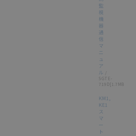
監
視
機
器
通
信
マ
ニ
ュ
ア
ル
/
SGTE-
719D
[1.7MB]
KM1,
KE1
ス
マ
ー
ト