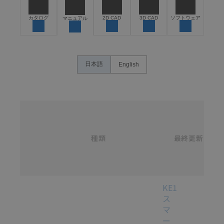
危険を知らせたり、冗長設計により必要な安全性を確
保できるよう設計されていること、および本製品が全
カタログ
2D CAD
3D CAD
ソフトウェア
マニュアル
体の中で意図した用途に対して適切に配電・設置され
ていることを、必ず事前に確認してください。
カタログ/マニュアルに記載されているアプリケーショ
ン事例は参考用ですので、ご採用に際しては機器・装
日本語
English
置の機能や安全性をご確認のうえご使用ください。・
商品に接続される推奨機器等、現在では入手困難なも
のもそのまま記載しています。・誤字、脱字が含まれ
ている可能性がありますがご容赦ください。
名
称
記載されているサービス内容や連絡先等は作成当時の
/
ものであり、変更・改定させていただいている可能性
カ
種類
タ
最終更新
があります。改めて当サイトの掲載内容をご確認のう
選択
ロ
え、ご用命下さいますようお願いいたします。
グ
番
号
各種マニュアル・テクニカルガイド・取扱説明書のダウンロード
KE1
ス
マ
ー