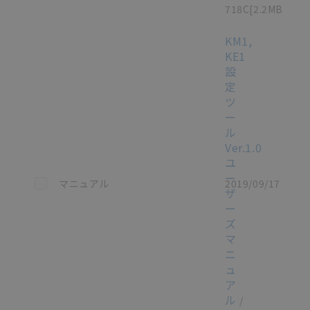
718C
[2.2MB]
KM1,
KE1
設
定
ツ
ー
ル
Ver.1.0
ユ
ー
この資料を選択
マニュアル
2019/09/17
ザ
ー
ズ
マ
ニ
ュ
ア
ル
/