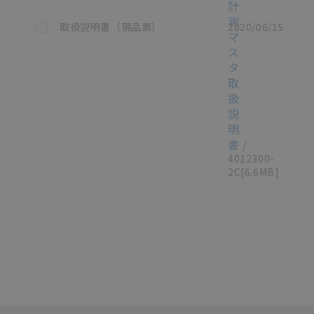
計
測
この資料を選択
取扱説明書（現品票）
2020/06/15
マ
ス
タ
取
扱
説
明
書
/
4012300-
2C
[6.6MB]
選択したファイルを一