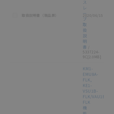
ス
レ
ー
この資料を選択
取扱説明書（現品票）
2020/06/15
ブ
取
扱
説
明
書
/
5337224-
9C
[2.0MB]
KM1-
EMU8A-
FLK,
KE1-
VSU1B-
FLK/VAU1B-
FLK
機
能