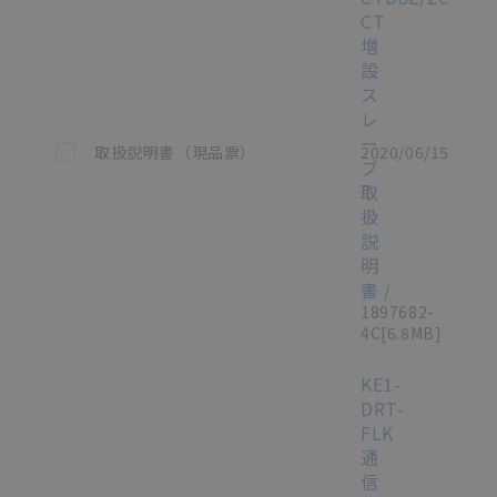
CT
増
設
ス
レ
ー
この資料を選択
取扱説明書（現品票）
2020/06/15
ブ
取
扱
説
明
書
/
1897682-
4C
[6.8MB]
KE1-
DRT-
FLK
通
信