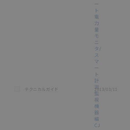
ー
ト
電
力
量
モ
ニ
タ/
ス
マ
ー
ト
計
測
この資料を選択
テクニカルガイド
2013/03/11
監
視
機
器
編
CJ