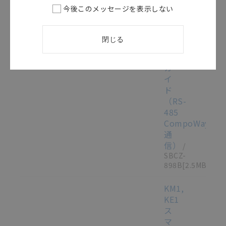
シ
今後このメッセージを表示しない
リ
ア
ル
閉じる
接
続
ガ
イ
ド
（RS-
485
CompoWay/F
通
信）
/
SBCZ-
898B
[2.5MB]
KM1,
KE1
ス
マ