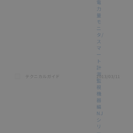
電
力
量
モ
ニ
タ/
ス
マ
ー
ト
計
測
この資料を選択
テクニカルガイド
2013/03/11
監
視
機
器
編
NJ
シ
リ
ー