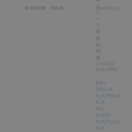
ス
この資料を選択
取扱説明書（現品票）
2020/06/15
レ
ー
ブ
取
扱
説
明
書
/
3730616-
3C
[6.3MB]
KM1-
PMU1A-
FLK/PMU2A-
FLK,
KE1-
PGR1C-
FLK/PVS1C-
FLK