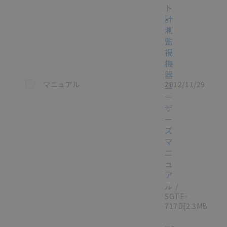
ト
計
測
監
視
機
器
この資料を選択
マニュアル
2012/11/29
ユ
ー
ザ
ー
ズ
マ
ニ
ュ
ア
ル
/
SGTE-
717D
[2.3MB]