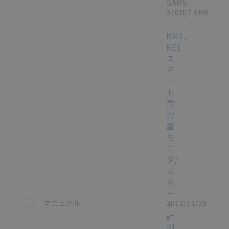
GAMS-
010D
[7.8MB]
KM1,
KE1
ス
マ
ー
ト
電
力
量
モ
ニ
タ/
ス
マ
ー
この資料を選択
マニュアル
2012/11/29
ト
計
測