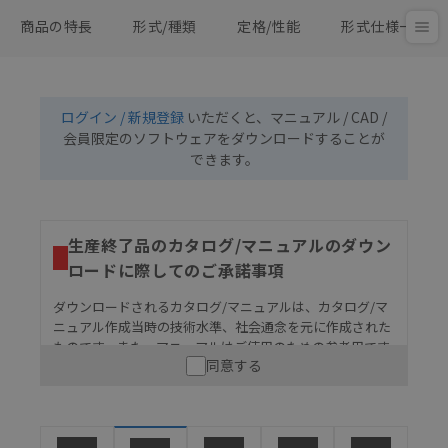
商品の特長
形式/種類
定格/性能
形式仕様一覧
ログイン / 新規登録
いただくと、マニュアル / CAD /
会員限定のソフトウェアをダウンロードすることが
できます。
生産終了品のカタログ/マニュアルのダウン
ロードに際してのご承諾事項
ダウンロードされるカタログ/マニュアルは、カタログ/マ
ニュアル作成当時の技術水準、社会通念を元に作成された
ものです。また、マニュアルはご使用のための参考用です
同意する
ので、ご使用にあたっての安全性については十分にご配慮
ください。以下の内容をご承諾の上、ご利用ください。
お客様が本製品を人命や財産に重大な危険を及ぼすよ
うな用途に使用される場合には、システム全体として