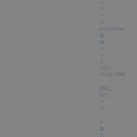
シ
リ
ー
ズ
DeviceNet（T
接
続
ガ
イ
ド
/
SBCZ-
921A
[1.9MB]
KM1,
KE1
ス
マ
ー
ト
電
力