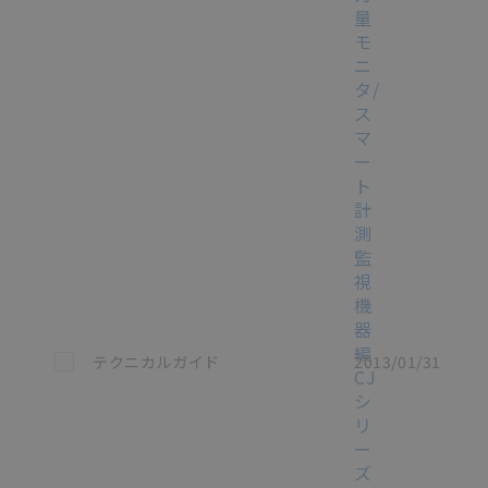
量
モ
ニ
タ/
ス
マ
ー
ト
計
測
監
視
機
器
編
この資料を選択
テクニカルガイド
2013/01/31
CJ
シ
リ
ー
ズ