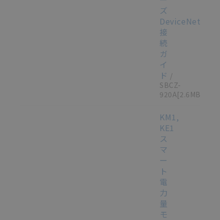
ズ
DeviceNet（T
接
続
ガ
イ
ド
/
SBCZ-
920A
[2.6MB]
KM1,
KE1
ス
マ
ー
ト
電
力
量
モ