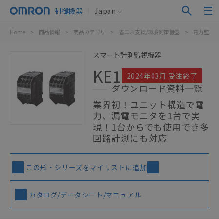
制御機器
Japan
Home
>
商品情報
>
商品カテゴリ
>
省エネ支援/環境対策機器
>
電力監視
スマート計測監視機器
KE1
2024年03月 受注終了
ダウンロード資料一覧
業界初！ユニット構造で電
力、漏電モニタを1台で実
現！1台からでも使用でき多
回路計測にも対応
この形・シリーズをマイリストに追加
カタログ/データシート/マニュアル