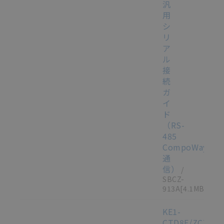
汎
用
シ
リ
ア
ル
接
続
ガ
イ
ド
（RS-
485
CompoWay/F
通
信）
/
SBCZ-
913A
[4.1MB]
KE1-
CTD8E/ZCT8E