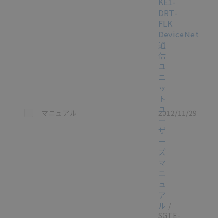
KE1-
DRT-
FLK
DeviceNet
通
信
ユ
ニ
ッ
ト
ユ
この資料を選択
マニュアル
2012/11/29
ー
ザ
ー
ズ
マ
ニ
ュ
ア
ル
/
SGTE-