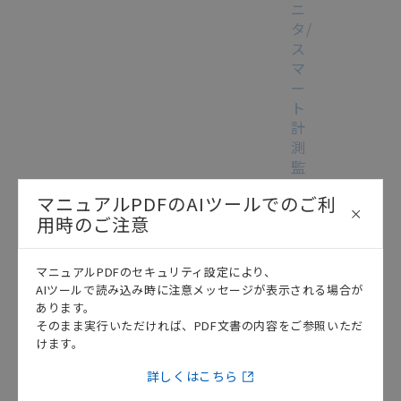
ニ
タ/
ス
マ
ー
ト
計
測
監
視
マニュアルPDFのAIツールでのご利
機
用時のご注意
器
編
この資料を選択
テクニカルガイド
2013/04/25
NJ
マニュアルPDFのセキュリティ設定により、
シ
AIツールで読み込み時に注意メッセージが表示される場合が
リ
あります。
ー
そのまま実行いただければ、PDF文書の内容をご参照いただ
ズ
けます。
汎
詳しくはこちら
用