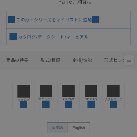
Panel"対応。
この形・シリーズをマイリストに追加
カタログ/データシート/マニュアル
商品の特長
形式/種類
定格/性能
形式セレクタ
マニュアル
2D CAD
3D CAD
ソフトウェア
カタログ
日本語
English