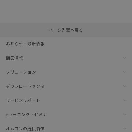
選択したファイルを一
0
ページ先頭へ戻る
括ダウンロード
選択可能容量：
0.0
MB /
100
MB
お知らせ・最新情報
リセット
商品情報
ソリューション
ダウンロードセンタ
サービスサポート
eラーニング・セミナ
オムロンの提供価値