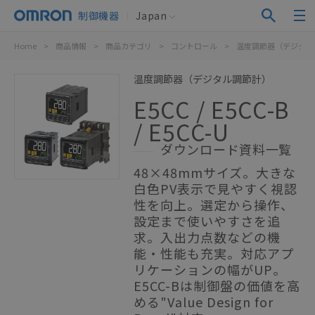
制御機器
Japan
Home
>
商品情報
>
商品カテゴリ
>
コントロール
>
温度調節器（デジタル
温度調節器（デジタル調節計）
E5CC / E5CC-B
/ E5CC-U
ダウンロード資料一覧
48×48mmサイズ。大きな
白色PV表示で見やすく視認
性を向上。選定から操作、
設定まで使いやすさを追
求。入出力点数などの機
能・性能も充実。対応アプ
リケーションの幅がUP。
E5CC-Bは制御盤の価値を高
める"Value Design for