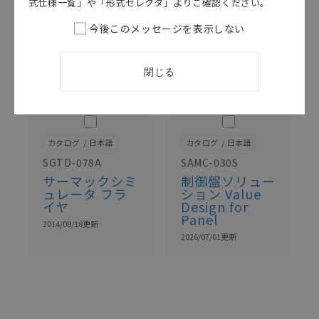
式仕様一覧」や「形式セレクタ」よりご確認ください。
今後このメッセージを表示しない
閉じる
このカタログを選択
このカタログを選択
カタログ
日本語
カタログ
日本語
SGTD-078A
SAMC-030S
サーマックシミ
制御盤ソリュー
ュレータ フラ
ション Value
イヤ
Design for
Panel
2014/08/18
更新
2026/07/01
更新