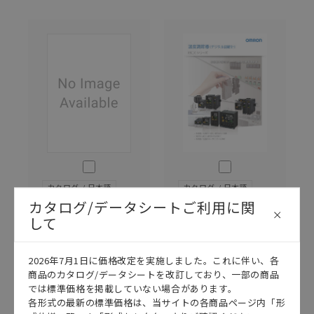
このカタログを選択
このカタログを選択
カタログ
日本語
カタログ
日本語
カタログ/データシートご利用に関
SGTD-073AC
SGTD-079E
して
E5□C/E5□C-
E5□C パンフ
T データシート
レット
2026/08/03
更新
2023/10/02
更新
2026年7月1日に価格改定を実施しました。これに伴い、各
商品のカタログ/データシートを改訂しており、一部の商品
では標準価格を掲載していない場合があります。
各形式の最新の標準価格は、当サイトの各商品ページ内「形