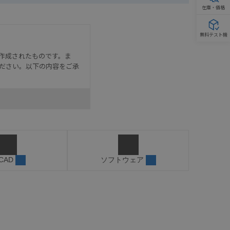
在庫・価格
無料テスト機
作成されたものです。ま
ださい。以下の内容をご承
として危険を知らせたり、冗
た用途に対して適切に配電・
器・装置の機能や安全性を
記載しています。・誤字、脱
 CAD
ソフトウェア
可能性があります。改めて当