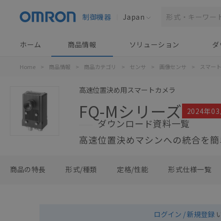
制御機器
Japan
ホーム
商品情報
ソリューション
ダ
Home
>
商品情報
>
商品カテゴリ
>
センサ
>
画像センサ
>
スマー
高速位置決め用スマートカメラ
FQ-Mシリーズ
2024年0
ダウンロード資料一覧
高速位置決めマシンへの統合を簡
商品の特長
形式/種類
定格/性能
形式仕様一覧
ログイン / 新規登録