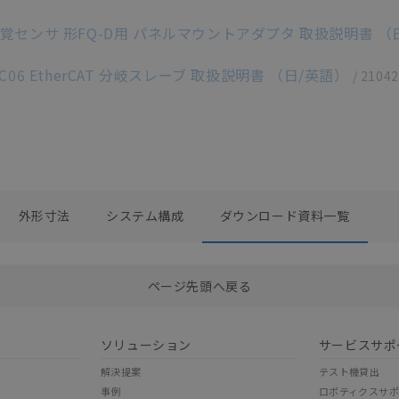
 視覚センサ 形FQ-D用 パネルマウントアダプタ 取扱説明書 （
/JC06 EtherCAT 分岐スレーブ 取扱説明書 （日/英語）
/
21042
外形寸法
システム構成
ダウンロード資料一覧
選択したファイルを一括ダウンロード
0
選択可能容量：
0.0
MB /
100
MB
ページ先頭へ戻る
ソリューション
サービスサポ
解決提案
テスト機貸出
事例
ロボティクスサ