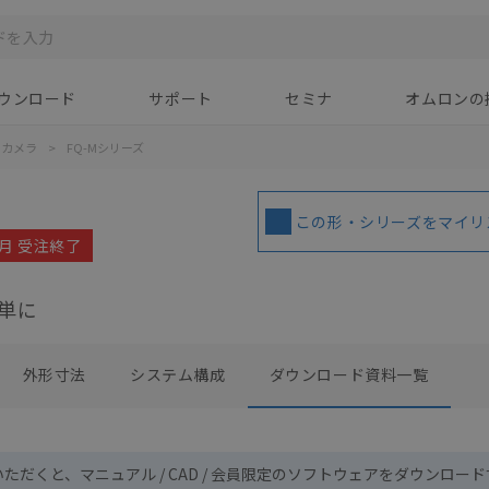
ウンロード
サポート
セミナ
オムロンの
トカメラ
>
FQ-Mシリーズ
この形・シリーズをマイリ
3月 受注終了
単に
外形寸法
システム構成
ダウンロード資料一覧
いただくと、マニュアル / CAD / 会員限定のソフトウェアをダウンロー