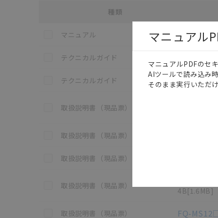
種類
選択
各種マニュアル・テクニカルガイド・取扱説明書のダウン
マニュアルP
この資料を選択
FQ-MS
マニュアル
この資料を選択
FQ-MS12
テクニカルガイド
マニュアルPDFのセ
AIツールで読み込み
この資料を選択
FQ-MS12
テクニカルガイド
そのまま実行いただけ
FL-TC
この資料を選択
取扱説明書（現品票）
2G
[2.9MB]
この資料を選択
FQ-AC□
取扱説明書（現品票）
この資料を選択
FQ-BAT
取扱説明書（現品票）
FQ-MD3
この資料を選択
取扱説明書（現品票）
4B
[1.6MB]
この資料を選択
FQ-MS1
取扱説明書（現品票）