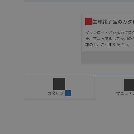
生産終了品のカタ
ダウンロードされるカタロ
た、マニュアルはご使用の
諾の上、ご利用ください。
お客様が本製品を人命や
長設計により必要な安全
設置されていることを、
カタログ/マニュアルに
ご確認のうえご使用くだ
字が含まれている可能性
カタログ
マニュア
記載されているサービス
サイトの掲載内容をご確