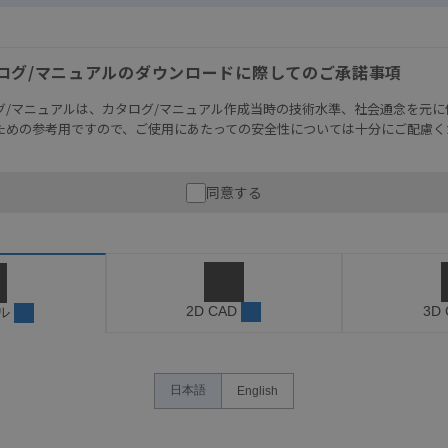
ログ/マニュアルのダウンロードに際してのご承諾事項
グ/マニュアルは、カタログ/マニュアル作成当時の技術水準、社会通念を元に
ための参考用ですので、ご使用にあたっての安全性については十分にご配慮く
財産に重大な危険を及ぼすような用途に使用される場合には、システム全体
同意する
性を確保できるよう設計されていること、および本製品が全体の中で意図し
必ず事前に確認してください。
記載されているアプリケーション事例は参考用ですので、ご採用に際しては機
さい。・商品に接続される推奨機器等、現在では入手困難なものもそのまま
がありますがご容赦ください。
2D CAD
3D
ル
内容や連絡先等は作成当時のものであり、変更・改定させていただいている
認のうえ、ご用命下さいますようお願いいたします。
日本語
English