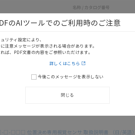
名称 / カタログ番号
ロード資料一覧
DFのAIツールでのご利用時のご注意
12□ 位置決め専用視覚センサ ユーザーズマニュアル
/
SDNB-70
□(-M)-ECT 視覚センサ編 NJシリーズ EtherCAT®接続ガイド
キュリティ設定により、
時に注意メッセージが表示される場合があります。
□(-M)-ECT 視覚センサ編 CJシリーズ EtherCAT接続ガイド
/
れば、PDF文書の内容をご参照いただけます。
詳しくはこちら
C1 画像処理専用照明FLシリーズ カメラ取付照明コントローラ 
今後このメッセージを表示しない
 視覚センサ 形FQ□-□D31用 ACアダプタ 取扱説明書 （日/英
閉じる
1 視覚センサ 形FQ□-□D31用 バッテリ 取扱説明書 （日/英語
0/MD31 視覚センサ 形FQ-MS用 タッチファインダ 取扱説明
2□-□-□□□ 位置決め専用視覚センサ 取扱説明書 （日/英語