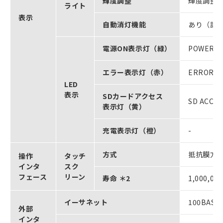
輝度調整
輝度調整
ライト
表示
自動消灯機能
あり（設
電源ON表示灯（緑）
POWER
エラー表示灯（赤）
ERROR
LED
表示
SDカードアクセス
SD ACCES
表示灯（黄）
充電表示灯（橙）
-
方式
抵抗膜方
操作
タッチ
インタ
スク
フェース
リーン
寿命 ＊2
1,000,00
イーサネット
100BASE
外部
インタ