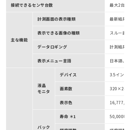
接続できるセンサ台数
最大2台
計測画面の表示種類
最新結果
表示できる画像の種類
スルー画
主な機能
データロギング
計測結果
表示メニュー言語
日本語、
デバイス
3.5インチ
液晶
画素数
320×24
モニタ
表示色
16,777,2
寿命 ＊1
50,000
バック