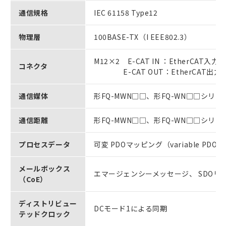
通信規格
IEC 61158 Type12
物理層
100BASE-TX（I EEE802.3）
M12×2 E-CAT IN ：EtherCAT入力
コネクタ
E-CAT OUT：EtherCAT出力
通信媒体
形FQ-MWN□□、形FQ-WN□□シ
通信距離
形FQ-MWN□□、形FQ-WN□□シ
プロセスデータ
可変 PDOマッピング（variable PDO m
メールボックス
エマージェンシーメッセージ、 SDOリ
（CoE）
ディストリビュー
DCモード1による同期
テッドクロック