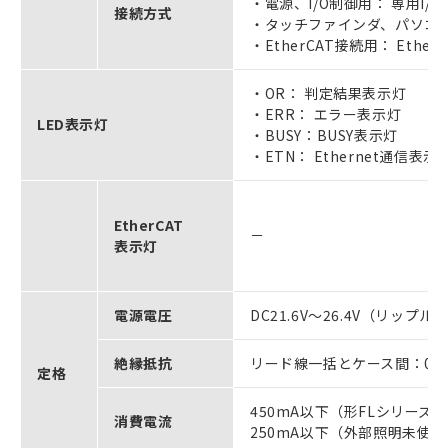
・電源、I/O制御用： 専用I/
接続方式
・タッチファインダ、パソコン、E
・EtherCAT接続用： Ethe
・OR： 判定結果表示灯
・ERR： エラー表示灯
LED表示灯
・BUSY：BUSY表示灯
・ETN： Ethernet通信表示
EtherCAT
－
表示灯
電源電圧
DC21.6V～26.4V（リップル
絶縁抵抗
リード線一括とケース間：0.5
定格
450mA以下（形FLシリー
消費電流
250mA以下（外部照明未使