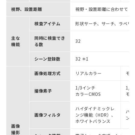
視野、設置距離
視野・設置距離に合わせてレ
検査アイテム
形状サーチ、サーチ、ラベリ
主な
同時に検査でき
32
機能
る数
シーン登録数
32 ＊1
画像処理方式
リアルカラー
モノ
1/3インチ
1/
撮像素子
カラーCMOS
モノ
ハイダイナミックレ
ハイ
画像フィルタ
ンジ機能（HDR）、
ンジ
ホワイトバランス
画像
撮影