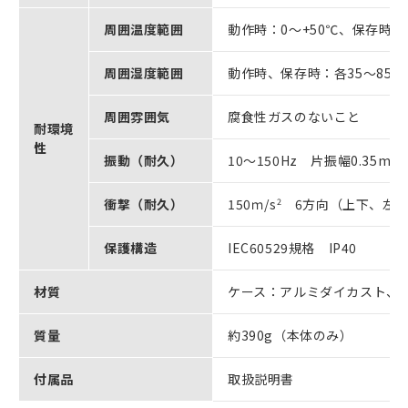
周囲温度範囲
動作時：0～+50℃、保存時：
周囲湿度範囲
動作時、保存時：各35～85
周囲雰囲気
腐食性ガスのないこと
耐環境
性
振動（耐久）
10～150Hz 片振幅0.35mm
衝撃（耐久）
150ｍ/s
2
6方向（上下、左右
保護構造
IEC60529規格 IP40
材質
ケース：アルミダイカスト、
質量
約390g（本体のみ）
付属品
取扱説明書