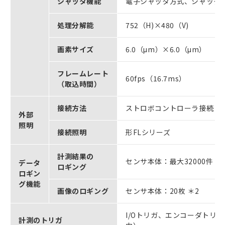
シャッタ機能
電子シャッタ方式、シャッタスピー
処理分解能
752（H)×480（V)
画素サイズ
6.0（μm）×6.0（μm）
フレームレート
60fps（16.7ms）
（取込時間）
接続方法
ストロボコントローラ接続
外部
照明
接続照明
形FLシリーズ
計測結果の
センサ本体：最大32000件 ＊
データ
ロギング
ロギン
グ機能
画像のロギング
センサ本体：20枚 ＊2
I/Oトリガ、エンコーダトリガ、
計測のトリガ