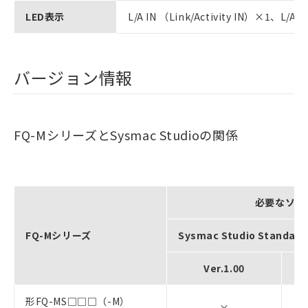
LED表示
L/A IN （Link/Activity IN）×1、L/
バージョン情報
FQ-MシリーズとSysmac Studioの関係
必要なソフ
FQ-Mシリーズ
Sysmac Studio Standard 
Ver.1.00
形FQ-MS□□□（-M）
×