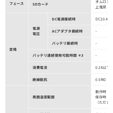
オムロン製S
フェース
SDカード
上推奨
DC電源接続時
DC20.4
電源
ACアダプタ接続時
-
電圧
バッテリ接続時
-
定格
バッテリ連続使用可能時間 ＊3
-
消費電流
0.2A以
絶縁抵抗
0.5MΩ
動作時：0
周囲温度範囲
保存時：-2
（ただし