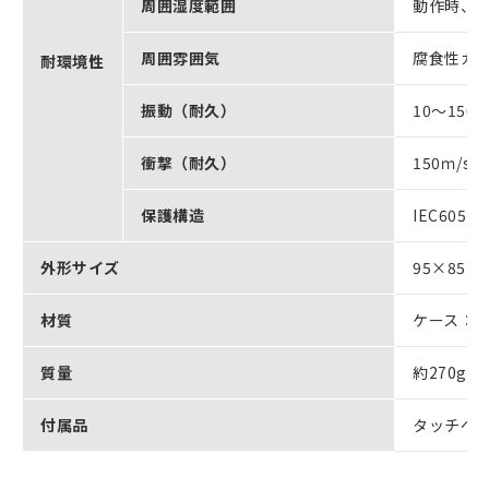
周囲湿度範囲
動作時、保
周囲雰囲気
腐食性ガ
耐環境性
振動（耐久）
10～150
衝撃（耐久）
150ｍ/
保護構造
IEC6052
外形サイズ
95×85×
材質
ケース：A
質量
約270g
付属品
タッチペン