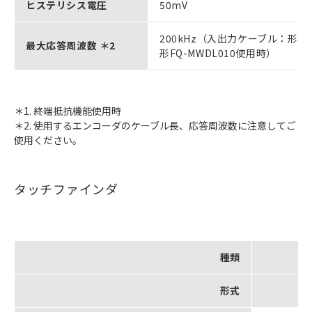
ヒステリシス電圧
50mV
200kHz（入出力ケーブル：形FQ-M
最大応答周波数 ＊2
形FQ-MWDL010使用時）
＊1. 終端抵抗機能使用時
＊2. 使用するエンコーダのケーブル長、応答周波数に注意してご
使用ください。
タッチファインダ
種類
形式