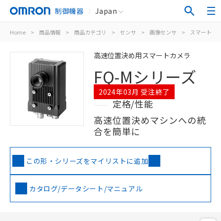
制御機器
Japan
Home
>
商品情報
>
商品カテゴリ
>
センサ
>
画像センサ
>
スマートカ
高速位置決め用スマートカメラ
FQ-Mシリーズ
2024年03月 受注終了
定格/性能
高速位置決めマシンへの統
合を簡単に
この形・シリーズをマイリストに追加
カタログ/データシート/マニュアル