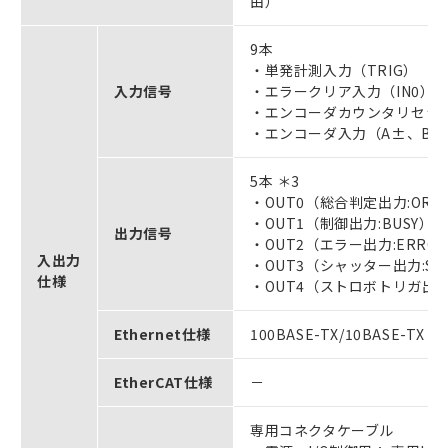
由）
9本
・単発計測入力（TRIG）
入力信号
・エラークリア入力（IN0）
・エンコーダカウンタリセット
・エンコーダ入力（A±、B±
5本 ＊3
・OUT0（総合判定出力:OR）
・OUT1（制御出力:BUSY）
出力信号
・OUT2（エラー出力:ERRO
入出力
・OUT3（シャッター出力:SH
仕様
・OUT4（ストロボトリガ出力:
Ethernet仕様
100BASE-TX/10BASE-TX
EtherCAT仕様
－
専用コネクタケーブル