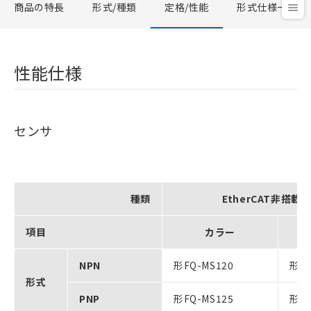
商品の特長
形式/種類
定格/性能
形式仕様一覧
性能仕様
センサ
種類
EtherCAT非搭載
項目
カラー
NPN
形FQ-MS120
形FQ
形式
PNP
形FQ-MS125
形FQ