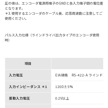
圧の値は、エンコーダ電源用端子のGNDと各入力端子間の電位差
となります。
＊3. 使用するエンコーダのケーブル長、応答周波数に注意してご
使用ください。
パルス入力仕様（ラインドライバ出力タイプのエンコーダ使用
時）
項目
入力電圧
EIA規格 RS-422-A ラインド
入力インピーダンス ＊1
120Ω±5%
差動入力電圧
0.2V以上