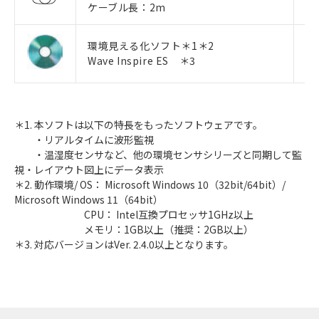
ケーブル長：2m
環境見える化ソフト＊1＊2
形
Wave Inspire ES ＊3
＊1. 本ソフトは以下の特長をもったソフトウェアです。
・リアルタイムに波形監視
・温湿度センサなど、他の環境センサシリーズと同期して監
視・レイアウト図上にデータ表示
＊2. 動作環境/ OS： Microsoft Windows 10（32bit/64bit）/
Microsoft Windows 11（64bit）
CPU： Intel互換プロセッサ1GHz以上
メモリ：1GB以上（推奨：2GB以上）
＊3. 対応バージョンはVer. 2.4.0以上となります。