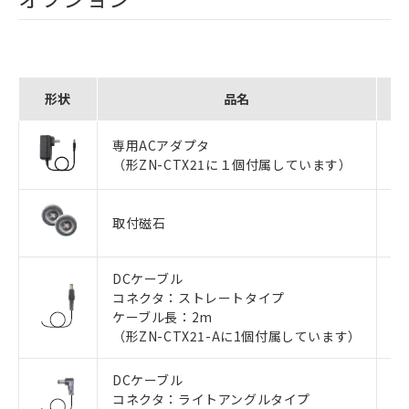
形状
品名
専用ACアダプタ
形Z
（形ZN-CTX21に１個付属しています）
取付磁石
形Z
DCケーブル
コネクタ：ストレートタイプ
形Z
ケーブル長：2m
（形ZN-CTX21-Aに1個付属しています）
DCケーブル
コネクタ：ライトアングルタイプ
形Z