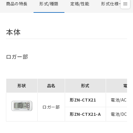
商品の特長
形式/種類
定格/性能
形式仕様一覧
本体
ロガー部
形状
品名
形式
電源
形ZN-CTX21
電池/ACア
ロガー部
形ZN-CTX21-A
電池/DCケ