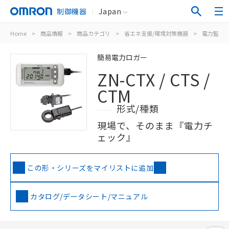
制御機器
Japan
Home
>
商品情報
>
商品カテゴリ
>
省エネ支援/環境対策機器
>
電力監視
簡易電力ロガー
ZN-CTX / CTS /
CTM
形式/種類
現場で、そのまま『電力チ
ェック』
この形・シリーズをマイリストに追加
カタログ/データシート/マニュアル