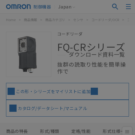
制御機器
Japan
Home
>
商品情報
>
商品カテゴリ
>
センサ
>
コードリーダ/OCR
>
コー
コードリーダ
FQ-CRシリーズ
ダウンロード資料一覧
抜群の読取り性能を簡単操
作で
この形・シリーズをマイリストに追加
カタログ/データシート/マニュアル
商品の特長
形式/種類
定格/性能
形式仕様一覧