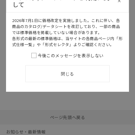
して
このカタログを選択
このカタログを選択
カタログ
日本語
カタログ
日本語
2026年7月1日に価格改定を実施しました。これに伴い、各
SDNB-021M
FQ-CRシリーズ
商品のカタログ/データシートを改訂しており、一部の商品
では標準価格を掲載していない場合があります。
FQ-CRシリーズ
HMC-
カタログ
SD292/492/1A2
各形式の最新の標準価格は、当サイトの各商品ページ内「形
データシート
式仕様一覧」や「形式セレクタ」よりご確認ください。
2026/07/01
更新
2026/07/01
更新
今後このメッセージを表示しない
閉じる
選択したファイルを一
0
ページ先頭へ戻る
括ダウンロード
選択可能容量：
0.0
MB /
100
MB
お知らせ・最新情報