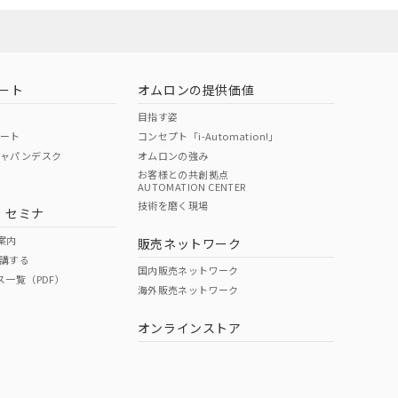
ート
オムロンの提供価値
目指す姿
ポート
コンセプト「i-Automation!」
ジャパンデスク
オムロンの強み
お客様との共創拠点
AUTOMATION CENTER
技術を磨く現場
・セミナ
案内
販売ネットワーク
講する
国内販売ネットワーク
ス一覧（PDF）
海外販売ネットワーク
オンラインストア