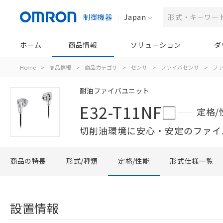
制御機器
Japan
ホーム
商品情報
ソリューション
ダ
Home
>
商品情報
>
商品カテゴリ
>
センサ
>
ファイバセンサ
>
フ
耐油ファイバユニット
E32-T11NF□
定格/
切削油環境に安心・安定のファイ
商品の特長
形式/種類
定格/性能
形式仕様一覧
設置情報