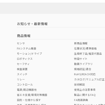
お知らせ・最新情報
商品情報
センサ
新商品情報
FAシステム機器
在庫状況/標準価格
モーション/ドライブ
生産終了品/推奨代替品
ロボティクス
特設サイト
セーフティ
動画ライブラリ
検査装置
規格認証/適合
スイッチ
RoHS/REACH対応
リレー
カタログ/マニュアル訂正
コントロール
技術解説
電源/周辺機器他
使用上の注意事項
省エネ支援/環境対策機器
製品に関するFAQ
目的・仕様から探す
FA用語辞典