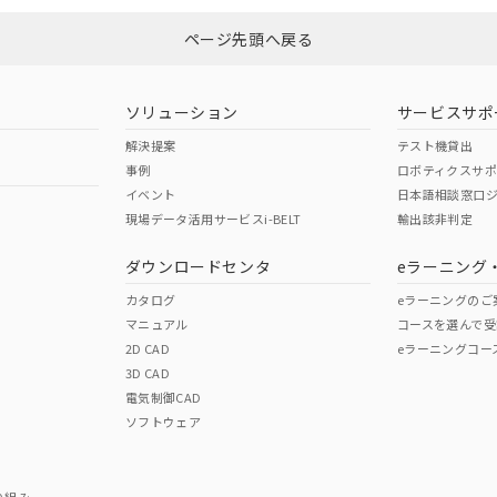
ページ先頭へ戻る
ソリューション
サービスサポ
解決提案
テスト機貸出
事例
ロボティクスサ
イベント
日本語相談窓口
現場データ活用サービスi-BELT
輸出該非判定
ダウンロードセンタ
eラーニング
カタログ
eラーニングのご
マニュアル
コースを選んで受
2D CAD
eラーニングコー
3D CAD
電気制御CAD
ソフトウェア