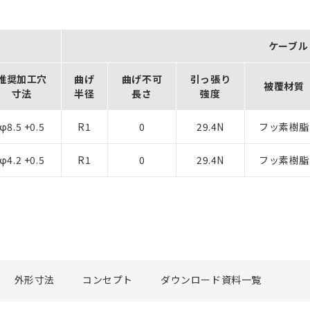
ケーブル
推奨加工穴
曲げ
曲げ不可
引っ張り
被覆材質
寸法
半径
長さ
強度
φ8.5 +0.5
R1
0
29.4N
フッ素樹脂
φ4.2 +0.5
R1
0
29.4N
フッ素樹脂
外形寸法
コンセプト
ダウンロード資料一覧