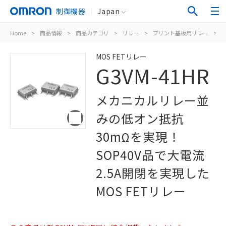
制御機器
Japan
Home
>
商品情報
>
商品カテゴリ
>
リレー
>
プリント基板用リレー
>
M
MOS FETリレー
G3VM-41HR
メカニカルリレー並
みの低オン抵抗
30mΩを実現！
SOP40V品で大電流
2.5A開閉を実現した
MOS FETリレー