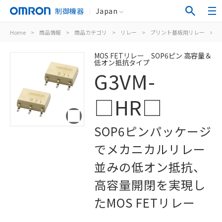
制御機器
Japan
Home
>
商品情報
>
商品カテゴリ
>
リレー
>
プリント基板用リレー
>
M
MOS FETリレー SOP6ピン 高容量＆
低オン抵抗タイプ
G3VM-
□HR□
SOP6ピンパッケージ
でメカニカルリレー
並みの低オン抵抗、
高容量開閉を実現し
たMOS FETリレー