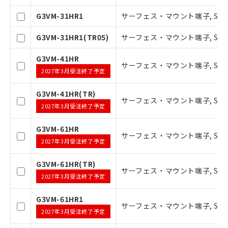
たはお客様担当のオムロン制御
在庫状況および標準価格結果を当社の
機器販売店・当社販売員にご確
G3VM-31HR1
サーフェス・マウント端子, SOP6ピ
事前の承諾なく第三者に漏洩または開
認ください)
示しないようお願いします。
G3VM-31HR1(TR05)
サーフェス・マウント端子, SOP6ピ
マイパーツ機能（部品リスト作成サー
空
受注生産機種、また在庫状況の
ビス）をご利用いただくには、I-Web
白
情報を公開していない機種
G3VM-41HR
メンバーズにご登録されている必要が
サーフェス・マウント端子, SOP6ピ
2027年3月受注終了予定
あります。
お客様が当ウェブサイト上で当社にご
G3VM-41HR(TR)
登録された部品リストについて、当社
サーフェス・マウント端子, SOP6ピ
および当社の共同利用者が、当社の製
2027年3月受注終了予定
品・サービスに関するお客様との取
引・商談に必要な範囲で利用すること
G3VM-61HR
サーフェス・マウント端子, SOP6ピン
をご了承ください。
2027年3月受注終了予定
※当社の共同利用者とは、
"個人情報
の共同利用に関して"
の「1.共同利
G3VM-61HR(TR)
用者の範囲」に記載されている法人を
サーフェス・マウント端子, SOP6ピ
2027年3月受注終了予定
指します。
G3VM-61HR1
サーフェス・マウント端子, SOP6ピン
2027年3月受注終了予定