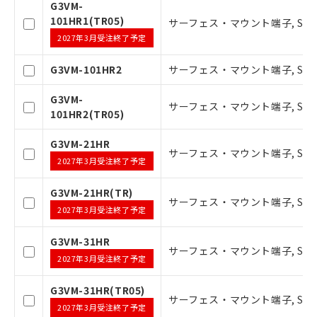
以下の条件をお読みいただき、同意のうえ
G3VM-
ご利用ください。
101HR1(TR05)
サーフェス・マウント端子, SOP6ピ
2027年3月受注終了予定
本サービスは、当社制御機器事業取扱
商品の当社在庫状況および標準価格(税
G3VM-101HR2
サーフェス・マウント端子, SOP6ピ
抜)を提供させていただくものです。
当社制御機器事業取扱商品の中には、
G3VM-
本サービスの対象外となる商品もある
サーフェス・マウント端子, SOP6ピ
101HR2(TR05)
ことをご了承ください。
在庫状況および標準価格照会結果は、
G3VM-21HR
記載している更新日時点での社内デー
サーフェス・マウント端子, SOP6ピ
2027年3月受注終了予定
タに基づき作成されるものであり、閲
記
説明
覧された時点での実際の在庫および標
号
G3VM-21HR(TR)
準価格とは異なる場合があることをご
サーフェス・マウント端子, SOP6ピ
了承ください。
2027年3月受注終了予定
○
一定数以上の在庫あり
正式な納期状況および標準価格はお客
様のお取引先、またはお客様担当のオ
G3VM-31HR
サーフェス・マウント端子, SOP6ピン
ムロン制御機器販売店・当社販売員に
△
一定数には満たないが在庫あり
2027年3月受注終了予定
ご相談ください。
オムロン制御機器販売店や当社販売拠
－
在庫なし(最新の在庫状況につ
G3VM-31HR(TR05)
点は「
販売ネットワーク
」をご確認
サーフェス・マウント端子, SOP6ピ
いては、お客様のお取引先、ま
2027年3月受注終了予定
ください。