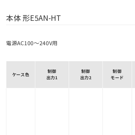
本体 形E5AN-HT
電源AC100～240V用
制御
制御
制御
ケース色
出力1
出力2
モード