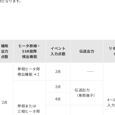
効となります。
補助
ヒータ断線・
イベント
リ
出力
SSR故障
伝送出力
入力点数
点数
検出機能
単相ヒータ用
2点
検出機能 ＊2
2点
伝送出力
（専用端子）
4点
4～
2点
入力
単相または
三相ヒータ用