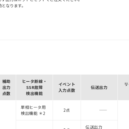
効となります。
補助
ヒータ断線・
イベント
リ
出力
SSR故障
伝送出力
入力点数
点数
検出機能
単相ヒータ用
2点
検出機能 ＊2
伝送出力