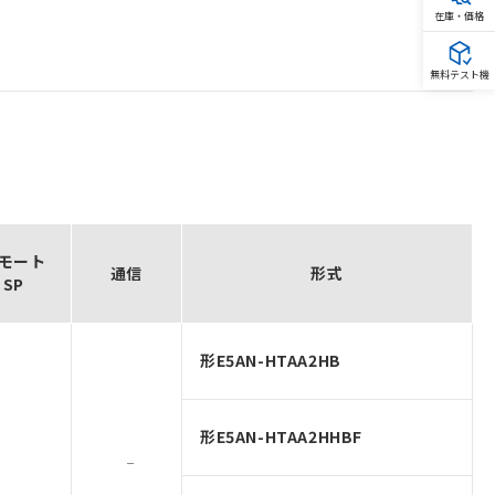
在庫・価格
無料テスト機
モート
通信
形式
SP
形E5AN-HTAA2HB
形E5AN-HTAA2HHBF