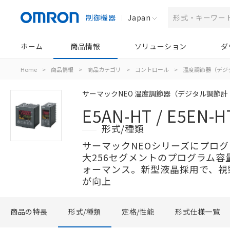
制御機器
Japan
ホーム
商品情報
ソリューション
ダ
Home
>
商品情報
>
商品カテゴリ
>
コントロール
>
温度調節器（デジ
サーマックNEO 温度調節器（デジタル調節計
E5AN-HT / E5EN-H
形式/種類
サーマックNEOシリーズにプロ
大256セグメントのプログラム
ォーマンス。新型液晶採用で、視
が向上
商品の特長
形式/種類
定格/性能
形式仕様一覧