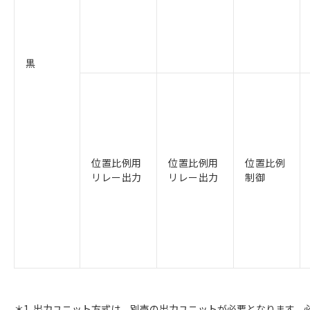
黒
位置比例用
位置比例用
位置比例
リレー出力
リレー出力
制御
＊1. 出力ユニット方式は、別売の出力ユニットが必要となります