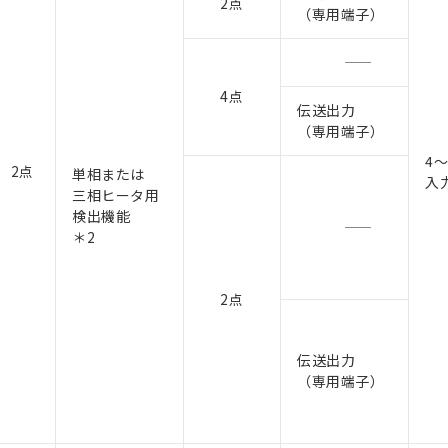
2点
（専用端子）
4点
伝送出力
（専用端子）
4～
2点
単相または
入
三相ヒータ用
検出機能
＊2
2点
伝送出力
（専用端子）