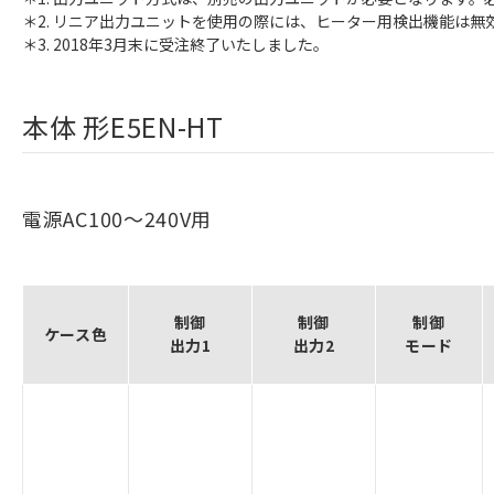
＊2. リニア出力ユニットを使用の際には、ヒーター用検出機能は無
＊3. 2018年3月末に受注終了いたしました。
本体 形E5EN-HT
電源AC100～240V用
制御
制御
制御
ケース色
出力1
出力2
モード