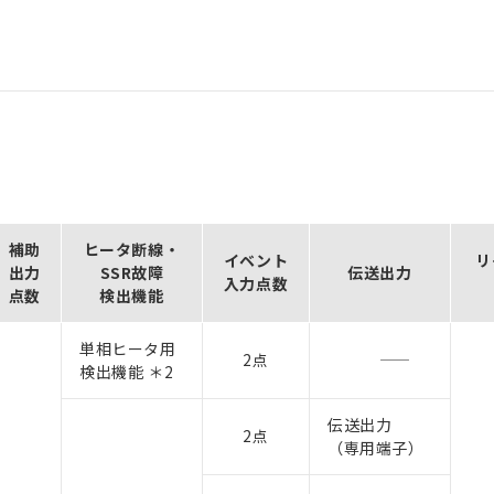
補助
ヒータ断線・
イベント
リ
出力
SSR故障
伝送出力
入力点数
点数
検出機能
単相ヒータ用
2点
検出機能 ＊2
伝送出力
2点
（専用端子）