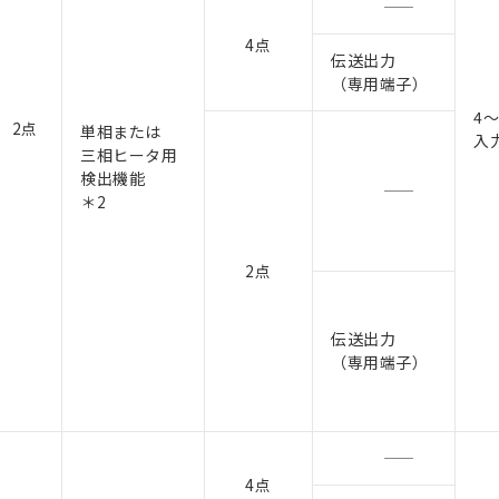
4点
伝送出力
（専用端子）
4～
2点
単相または
入
三相ヒータ用
検出機能
＊2
2点
伝送出力
（専用端子）
4点