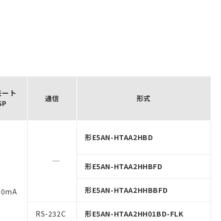
モート
通信
形式
SP
形E5AN-HTAA2HBD
形E5AN-HTAA2HHBFD
形E5AN-HTAA2HHBBFD
20mA
RS-232C
形E5AN-HTAA2HH01BD-FLK