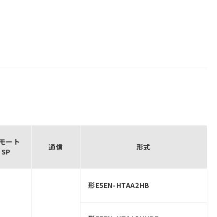
モート
通信
形式
SP
形E5EN-HTAA2HB