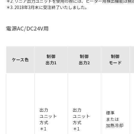
＊2. リニア出力ユニットを使用の際には、ヒーター用検出機能は無
＊3. 2018年3月末に受注終了いたしました。
電源AC/DC24V用
制御
制御
制御
ケース色
出力1
出力2
モード
出力
出力
標準
ユニット
ユニット
または
方式
方式
加熱冷却
＊1
＊1