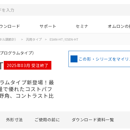
ウンロード
サポート
セミナ
オムロンの
タル調節計）
>
汎用タイプ
>
E5AN-HT / E5EN-HT
 プログラムタイプ）
この形・シリーズをマイリ
T
2025年03月 受注終了
グラムタイプ新登場！最
容量で優れたコストパフ
野角、コントラスト比
外形寸法
ご使用の前に
ダウンロード資料一覧