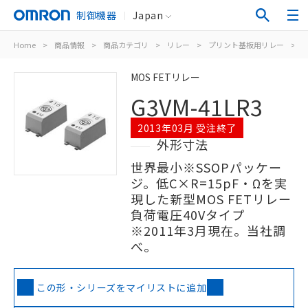
制御機器
Japan
Home
>
商品情報
>
商品カテゴリ
>
リレー
>
プリント基板用リレー
>
M
MOS FETリレー
G3VM-41LR3
2013年03月 受注終了
外形寸法
世界最小※SSOPパッケー
ジ。低C×R=15pF・Ωを実
現した新型MOS FETリレー
負荷電圧40Vタイプ
※2011年3月現在。当社調
べ。
この形・シリーズをマイリストに追加