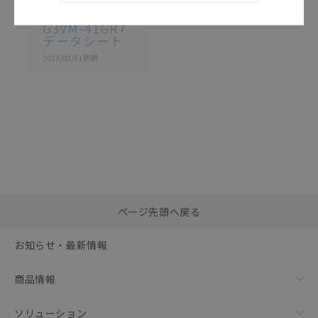
G3VM-41GR7
G3VM-41GR7
データシート
2013/03/31
更新
選択したファイルを一
0
ページ先頭へ戻る
括ダウンロード
選択可能容量：
0.0
MB /
100
MB
お知らせ・最新情報
リセット
商品情報
ソリューション