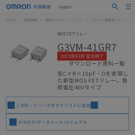
制御機器
Japan
Home
>
商品情報
>
商品カテゴリ
>
リレー
>
プリント基板用リレー
>
M
MOS FETリレー
G3VM-41GR7
2013年03月 受注終了
ダウンロード資料一覧
低C×R＝10pF・Ωを実現し
た新型MOS FETリレー。負
荷電圧40Vタイプ
この形・シリーズをマイリストに追加
カタログ/データシート/マニュアル