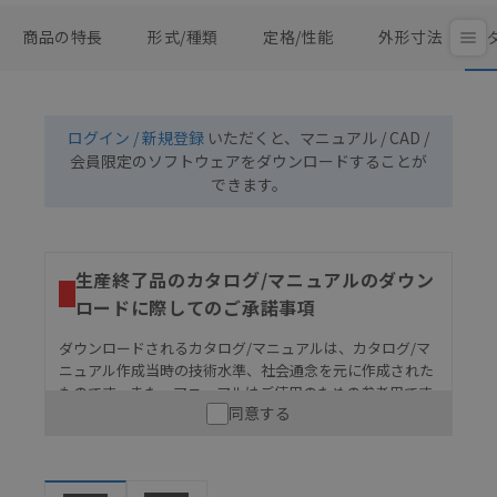
商品の特長
形式/種類
定格/性能
外形寸法
ログイン / 新規登録
いただくと、マニュアル / CAD /
会員限定のソフトウェアをダウンロードすることが
できます。
生産終了品のカタログ/マニュアルのダウン
ロードに際してのご承諾事項
ダウンロードされるカタログ/マニュアルは、カタログ/マ
ニュアル作成当時の技術水準、社会通念を元に作成された
ものです。また、マニュアルはご使用のための参考用です
同意する
ので、ご使用にあたっての安全性については十分にご配慮
ください。以下の内容をご承諾の上、ご利用ください。
お客様が本製品を人命や財産に重大な危険を及ぼすよ
うな用途に使用される場合には、システム全体として