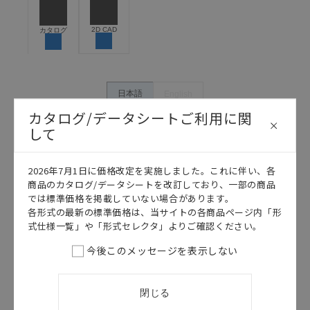
危険を知らせたり、冗長設計により必要な安全性を確
保できるよう設計されていること、および本製品が全
2D CAD
カタログ
体の中で意図した用途に対して適切に配電・設置され
ていることを、必ず事前に確認してください。
カタログ/マニュアルに記載されているアプリケーショ
ン事例は参考用ですので、ご採用に際しては機器・装
日本語
English
置の機能や安全性をご確認のうえご使用ください。・
カタログ/データシートご利用に関
商品に接続される推奨機器等、現在では入手困難なも
して
のもそのまま記載しています。・誤字、脱字が含まれ
ている可能性がありますがご容赦ください。
記載されているサービス内容や連絡先等は作成当時の
2026年7月1日に価格改定を実施しました。これに伴い、各
ものであり、変更・改定させていただいている可能性
商品のカタログ/データシートを改訂しており、一部の商品
があります。改めて当サイトの掲載内容をご確認のう
では標準価格を掲載していない場合があります。
え、ご用命下さいますようお願いいたします。
各形式の最新の標準価格は、当サイトの各商品ページ内「形
式仕様一覧」や「形式セレクタ」よりご確認ください。
今後このメッセージを表示しない
このカタログを選択
閉じる
カタログ
日本語