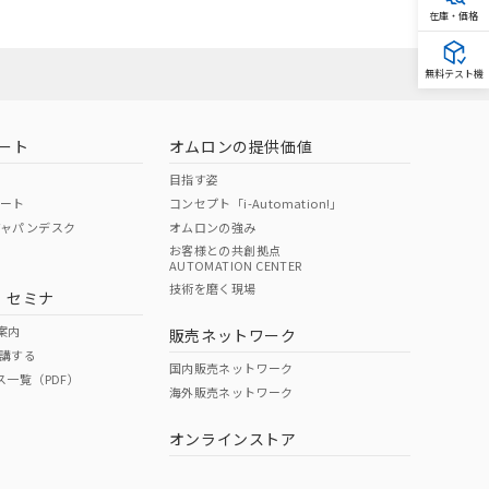
在庫・価格
無料テスト機
ート
オムロンの提供価値
目指す姿
ポート
コンセプト「i-Automation!」
ジャパンデスク
オムロンの強み
お客様との共創拠点
AUTOMATION CENTER
技術を磨く現場
・セミナ
案内
販売ネットワーク
講する
国内販売ネットワーク
ス一覧（PDF）
海外販売ネットワーク
オンラインストア