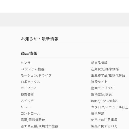
お知らせ・最新情報
商品情報
センサ
新商品情報
FAシステム機器
在庫状況/標準価格
モーション/ドライブ
生産終了品/推奨代替品
ロボティクス
特設サイト
セーフティ
動画ライブラリ
検査装置
規格認証/適合
スイッチ
RoHS/REACH対応
リレー
カタログ/マニュアル訂正
コントロール
技術解説
電源/周辺機器他
使用上の注意事項
省エネ支援/環境対策機器
製品に関するFAQ