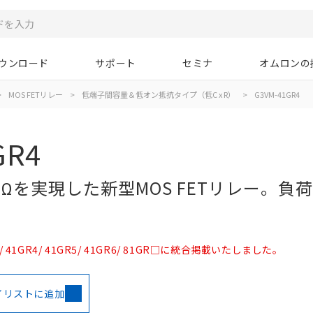
ウンロード
サポート
セミナ
オムロンの
>
MOS FETリレー
>
低端子間容量＆低オン抵抗タイプ（低C x R）
>
G3VM-41GR4
GR4
・Ωを実現した新型MOS FETリレー。負
 41GR4/ 41GR5/ 41GR6/ 81GR□に統合掲載いたしました。
イリストに追加