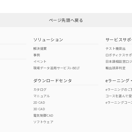
ページ先頭へ戻る
ソリューション
サービスサポ
解決提案
テスト機貸出
事例
ロボティクスサ
イベント
日本語相談窓口
現場データ活用サービスi-BELT
輸出該非判定
ダウンロードセンタ
eラーニング
カタログ
eラーニングのご
マニュアル
コースを選んで受
2D CAD
eラーニングコー
3D CAD
電気制御CAD
ソフトウェア