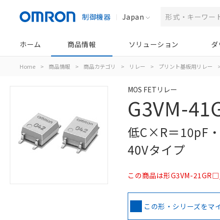
制御機器
Japan
ホーム
商品情報
ソリューション
ダ
Home
>
商品情報
>
商品カテゴリ
>
リレー
>
プリント基板用リレー
MOS FETリレー
G3VM-41
低C×R＝10pF
40Vタイプ
この商品は形G3VM-21GR□/
この形・シリーズをマ