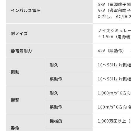
5kV（電源端子間）
インパルス電圧
5kV（導電部端
ただし、 AC/DC2
ノイズシミュレー
耐ノイズ
±1.5kV（電源
静電気耐力
4kV（誤動作） 
耐久
10～55Hz 片振幅
振動
誤動作
10～55Hz 片振幅
耐久
1,000m/s
2
6方向
衝撃
誤動作
100m/s
2
6方向 
機械的
1,000万回以上（
寿命