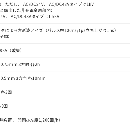
 ただし、 AC/DC24V、 AC/DC48Vタイプは1kV
子と露出した非充電金属部間）
4V、 AC/DC48Vタイプは1.5kV
タによる方形波ノイズ（パルス幅100ns/1μs立ち上がり1ns）
端子間）
8kV（破壊）
0.75mm 3方向 各2h
0.5mm 3方向 各10min
 各3回
各3回
無負荷、 開閉ひん度1,200回/h）