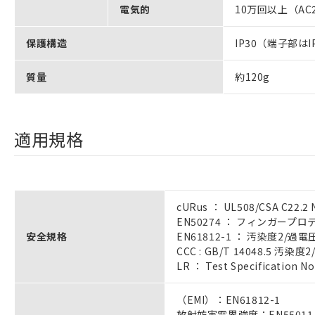
電気的
10万回以上（AC2
保護構造
IP30（端子部はI
質量
約120g
適用規格
cURus ： UL508/CSA C22.2 
EN50274 ： フィンガー
安全規格
EN61812-1 ： 汚染度2/過電圧
CCC : GB/T 14048.5 汚染
LR ： Test Specification N
（EMI）：EN61812-1
放射妨害電界強度：EN55011 cl