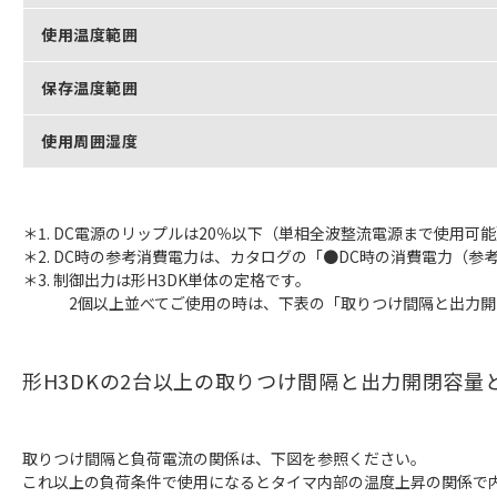
使用温度範囲
保存温度範囲
使用周囲湿度
＊1. DC電源のリップルは20％以下（単相全波整流電源まで使用可
＊2. DC時の参考消費電力は、カタログの「●DC時の消費電力（参
＊3. 制御出力は形H3DK単体の定格です。
2個以上並べてご使用の時は、下表の「取りつけ間隔と出力開
形H3DKの2台以上の取りつけ間隔と出力開閉容量
取りつけ間隔と負荷電流の関係は、下図を参照ください。
これ以上の負荷条件で使用になるとタイマ内部の温度上昇の関係で