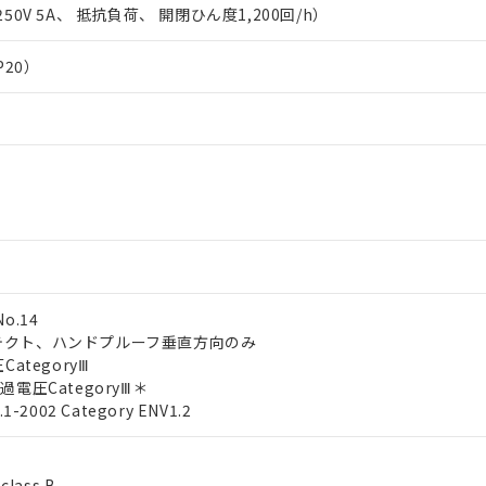
50V 5A、 抵抗負荷、 開閉ひん度1,200回/h）
P20）
No.14
プロテクト、ハンドプルーフ垂直方向のみ
CategoryⅢ
度2/過電圧CategoryⅢ＊
o.1-2002 Category ENV1.2
ass B