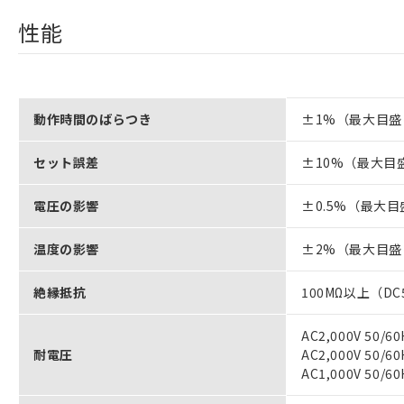
性能
動作時間のばらつき
±1%（最大目盛
セット誤差
±10%（最大目
電圧の影響
±0.5%（最大目
温度の影響
±2%（最大目盛
絶縁抵抗
100MΩ以上（D
AC2,000V 5
耐電圧
AC2,000V 5
AC1,000V 50