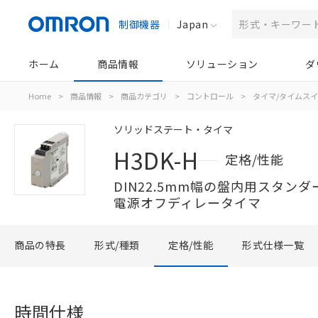
制御機器
Japan
ホーム
商品情報
ソリューション
ダ
Home
>
商品情報
>
商品カテゴリ
>
コントロール
>
タイマ/タイムス
ソリッドステート・タイマ
H3DK-H
定格/性能
DIN22.5mm幅の盤内用スタン
電源オフディレータイマ
商品の特長
形式/種類
定格/性能
形式仕様一覧
時間仕様