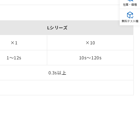
在庫・価格
無料テスト機
Lシリーズ
×1
×10
1～12s
10s～120s
0.3s以上