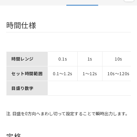
時間仕様
時間レンジ
0.1s
1s
10s
セット時間範囲
0.1～1.2s
1～12s
10s～120s
目盛り数字
注. 目盛を0方向へまわし切って設定することで瞬時出力します。
定格