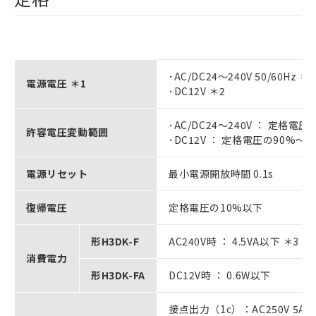
･AC/DC24～240V 50/60Hz ＊2
電源電圧 ＊1
･DC12V ＊2
･AC/DC24～240V ： 定格電圧
許容電圧変動範囲
･DC12V ： 定格電圧の90%～1
電源リセット
最小電源開放時間 0.1s
復帰電圧
定格電圧の10%以下
形H3DK-F
AC240V時 ： 4.5VA以下 ＊3
消費電力
形H3DK-FA
DC12V時 ： 0.6W以下
接点出力（1c）：AC250V 5A 