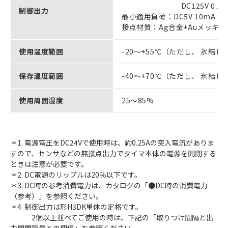
DC125V 0.15A max. 
制御出力
最小適用負荷：DC5V 10mA
接点材質：Ag合金+Auメッキ
使用温度範囲
-20～+55℃（ただし、 氷結
保存温度範囲
-40～+70℃（ただし、 氷結
使用周囲湿度
25～85%
＊1. 電源電圧をDC24Vで使用時は、約0.25Aの突入電流がありま
すので、センサなどの無接点出力でタイマ本体の電源を開閉する
ときは注意が必要です。
＊2. DC電源のリップルは20％以下です。
＊3. DC時の参考消費電力は、カタログの「●DC時の消費電力
（参考）」を参照ください。
＊4. 制御出力は形H3DK単体の定格です。
2個以上並べてご使用の時は、下記の「取りつけ間隔と出