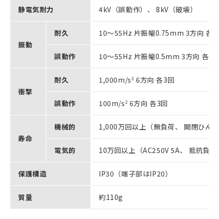
静電気耐力
4kV（誤動作）、 8kV（破壊）
耐久
10～55Hz 片振幅0.75mm 3方向 各2
振動
誤動作
10～55Hz 片振幅0.5mm 3方向 各10
耐久
1,000m/s
2
6方向 各3回
衝撃
誤動作
100m/s
2
6方向 各3回
機械的
1,000万回以上（無負荷、 開閉ひん度1
寿命
電気的
10万回以上（AC250V 5A、 抵抗負
保護構造
IP30（端子部はIP20）
質量
約110g