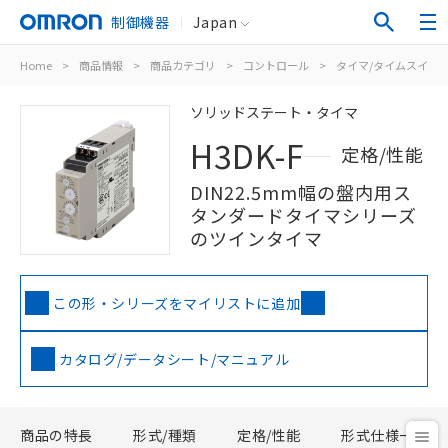
制御機器
Japan
Home
>
商品情報
>
商品カテゴリ
>
コントロール
>
タイマ/タイムスイッ
ソリッドステート・タイマ
H3DK-F
定格/性能
DIN22.5mm幅の盤内用ス
タンダードタイマシリーズ
のツインタイマ
この形・シリーズをマイリストに追加
カタログ/データシート/マニュアル
商品の特長
形式/種類
定格/性能
形式仕様一覧