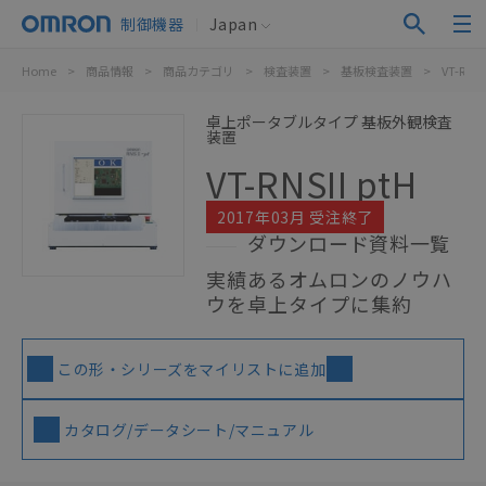
制御機器
Japan
Home
>
商品情報
>
商品カテゴリ
>
検査装置
>
基板検査装置
>
VT-RNSII
卓上ポータブルタイプ 基板外観検査
装置
VT-RNSII ptH
2017年03月 受注終了
ダウンロード資料一覧
実績あるオムロンのノウハ
ウを卓上タイプに集約
この形・シリーズをマイリストに追加
カタログ/データシート/マニュアル