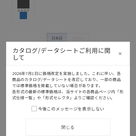
危険を知らせたり、冗長設計により必要な安全性を確
保できるよう設計されていること、および本製品が全
カタログ
体の中で意図した用途に対して適切に配電・設置され
ていることを、必ず事前に確認してください。
カタログ/マニュアルに記載されているアプリケーショ
ン事例は参考用ですので、ご採用に際しては機器・装
日本語
English
置の機能や安全性をご確認のうえご使用ください。・
カタログ/データシートご利用に関
商品に接続される推奨機器等、現在では入手困難なも
のもそのまま記載しています。・誤字、脱字が含まれ
して
ている可能性がありますがご容赦ください。
記載されているサービス内容や連絡先等は作成当時の
2026年7月1日に価格改定を実施しました。これに伴い、各
ものであり、変更・改定させていただいている可能性
商品のカタログ/データシートを改訂しており、一部の商品
があります。改めて当サイトの掲載内容をご確認のう
では標準価格を掲載していない場合があります。
え、ご用命下さいますようお願いいたします。
各形式の最新の標準価格は、当サイトの各商品ページ内「形
式仕様一覧」や「形式セレクタ」よりご確認ください。
今後このメッセージを表示しない
このカタログを選択
閉じる
カタログ
日本語