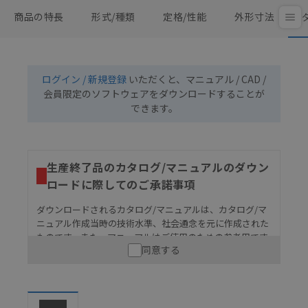
商品の特長
形式/種類
定格/性能
外形寸法
ログイン / 新規登録
いただくと、マニュアル / CAD /
会員限定のソフトウェアをダウンロードすることが
できます。
生産終了品のカタログ/マニュアルのダウン
ロードに際してのご承諾事項
ダウンロードされるカタログ/マニュアルは、カタログ/マ
ニュアル作成当時の技術水準、社会通念を元に作成された
ものです。また、マニュアルはご使用のための参考用です
同意する
ので、ご使用にあたっての安全性については十分にご配慮
ください。以下の内容をご承諾の上、ご利用ください。
お客様が本製品を人命や財産に重大な危険を及ぼすよ
うな用途に使用される場合には、システム全体として