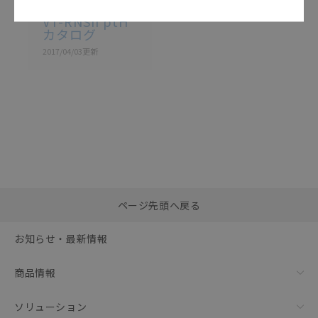
SCWB-033A
VT-RNSII ptH
カタログ
2017/04/03
更新
選択したファイルを一
0
ページ先頭へ戻る
括ダウンロード
選択可能容量：
0.0
MB /
100
MB
お知らせ・最新情報
リセット
商品情報
ソリューション