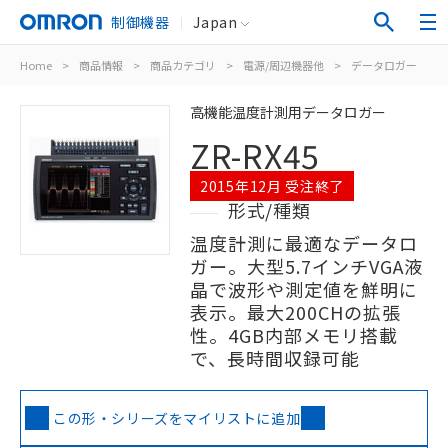
制御機器
Japan
Home
>
商品情報
>
商品カテゴリ
>
電源/周辺機器他
>
データロガー
>
高機能温度計測用データロガー
ZR-RX45
2015年12月 受注終了
形式/種類
温度計測に最適なデータロ
ガー。大型5.7インチVGA液
晶で波形や測定値を鮮明に
表示。最大200CHの拡張
性。4GB内部メモリ搭載
で、長時間収録可能
この形・シリーズをマイリストに追加