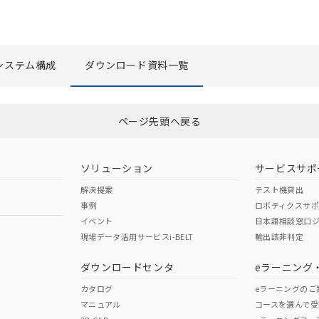
システム構成
ダウンロード資料一覧
選択したファイルを一括ダウンロード
0
選択可能容量：
0.0
MB /
100
MB
ページ先頭へ戻る
ソリューション
サービスサポ
解決提案
テスト機貸出
事例
ロボティクスサ
イベント
日本語相談窓口
現場データ活用サービスi-BELT
輸出該非判定
ダウンロードセンタ
eラーニング
カタログ
eラーニングのご
マニュアル
コースを選んで受