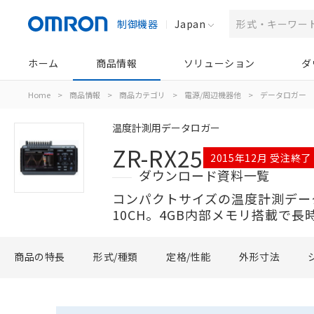
制御機器
Japan
ホーム
商品情報
ソリューション
ダ
Home
>
商品情報
>
商品カテゴリ
>
電源/周辺機器他
>
データロガー
温度計測用データロガー
ZR-RX25
2015年12月 受注終了
ダウンロード資料一覧
コンパクトサイズの温度計測デー
10CH。4GB内部メモリ搭載で長
商品の特長
形式/種類
定格/性能
外形寸法