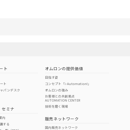
リセット
ート
オムロンの提供価値
目指す姿
ポート
コンセプト「i-Automation!」
ジャパンデスク
オムロンの強み
お客様との共創拠点
AUTOMATION CENTER
技術を磨く現場
・セミナ
案内
販売ネットワーク
講する
国内販売ネットワーク