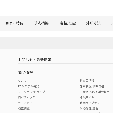
商品の特長
形式/種類
定格/性能
外形寸法
お知らせ・最新情報
商品情報
センサ
新商品情報
FAシステム機器
在庫状況/標準価格
モーション/ドライブ
生産終了品/推奨代替品
ロボティクス
特設サイト
セーフティ
動画ライブラリ
検査装置
規格認証/適合