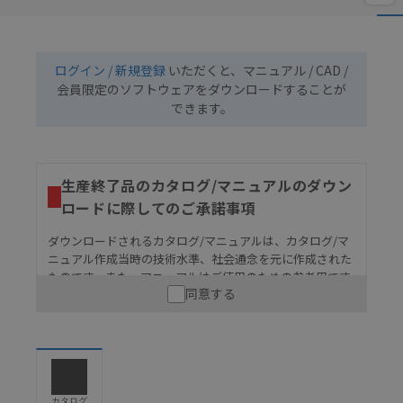
ログイン / 新規登録
いただくと、マニュアル / CAD /
会員限定のソフトウェアをダウンロードすることが
できます。
生産終了品のカタログ/マニュアルのダウン
ロードに際してのご承諾事項
ダウンロードされるカタログ/マニュアルは、カタログ/マ
ニュアル作成当時の技術水準、社会通念を元に作成された
ものです。また、マニュアルはご使用のための参考用です
同意する
ので、ご使用にあたっての安全性については十分にご配慮
ください。以下の内容をご承諾の上、ご利用ください。
お客様が本製品を人命や財産に重大な危険を及ぼすよ
うな用途に使用される場合には、システム全体として
危険を知らせたり、冗長設計により必要な安全性を確
保できるよう設計されていること、および本製品が全
カタログ