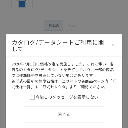
体の中で意図した用途に対して適切に配電・設置され
ていることを、必ず事前に確認してください。
カタログ/マニュアルに記載されているアプリケーショ
ン事例は参考用ですので、ご採用に際しては機器・装
日本語
English
置の機能や安全性をご確認のうえご使用ください。・
商品に接続される推奨機器等、現在では入手困難なも
カタログ/データシートご利用に関
のもそのまま記載しています。・誤字、脱字が含まれ
して
ている可能性がありますがご容赦ください。
記載されているサービス内容や連絡先等は作成当時の
ものであり、変更・改定させていただいている可能性
2026年7月1日に価格改定を実施しました。これに伴い、各
があります。改めて当サイトの掲載内容をご確認のう
商品のカタログ/データシートを改訂しており、一部の商品
え、ご用命下さいますようお願いいたします。
では標準価格を掲載していない場合があります。
各形式の最新の標準価格は、当サイトの各商品ページ内「形
式仕様一覧」や「形式セレクタ」よりご確認ください。
今後このメッセージを表示しない
このカタログを選択
カタログ
日本語
閉じる
A8M
A8M データシ