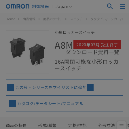
制御機器
Japan
Home
>
商品情報
>
商品カテゴリ
>
スイッチ
>
タクタイル/ロッカー/ディ
小形ロッカースイッチ
A8M
2020年03月 受注終了
ダウンロード資料一覧
16A開閉可能な小形ロッカ
ースイッチ
この形・シリーズをマイリストに追加
カタログ/データシート/マニュアル
商品の特長
形式/種類
定格/性能
外形寸法