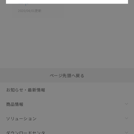
ート
2020/04/01
更新
選択したファイルを一
0
ページ先頭へ戻る
括ダウンロード
選択可能容量：
0.0
MB /
100
MB
お知らせ・最新情報
リセット
商品情報
ソリューション
ダウンロードセンタ