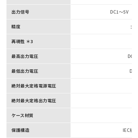
出力信号
DC1～5V（
精度
±5
再現性 ＊3
最高出力電圧
DC5
最低出力電圧
DC
絶対最大定格電源電圧
絶対最大定格出力電圧
ケース材質
保護構造
IEC規