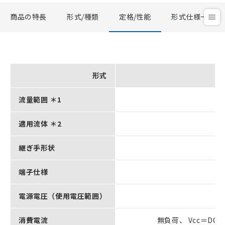
商品の特長
形式/種類
定格/性能
形式仕様一覧
形式
流量範囲 ＊1
適用流体 ＊2
継ぎ手形状
端子仕様
電源電圧（使用電圧範囲）
消費電流
無負荷、 Vcc＝DC1