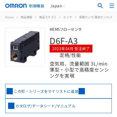
制御機器
Japan
Home
>
商品情報
>
商品カテゴリ
>
センサ
>
振動センサ/漏液センサ/その
MEMSフローセンサ
D6F-A3
2023年04月 受注終了
定格/性能
空気用、流量範囲 3L/min
薄型・小型で高精度センシ
ングを実現
この形・シリーズをマイリストに追加
カタログ/データシート/マニュアル