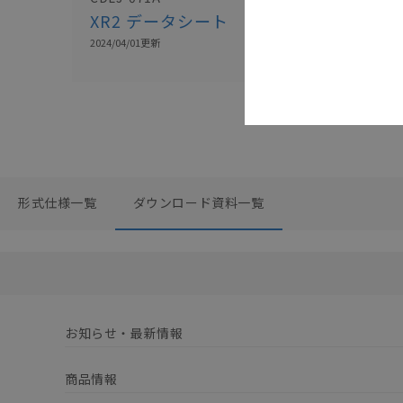
XR2 データシート
オムロン コ
レクション
2024/04/01
更新
2026/04/14
更新
形式仕様一覧
ダウンロード資料一覧
お知らせ・最新情報
商品情報