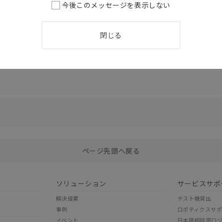
今後このメッセージを表示しない
ネクタセ
閉じる
選択したファイルを一括ダウンロード
0
選択可能容量：
0.0
MB /
100
MB
ページ先頭へ戻る
ソリューション
サービスサポ
解決提案
テスト機貸出
事例
ロボティクスサ
イベント
日本語相談窓口