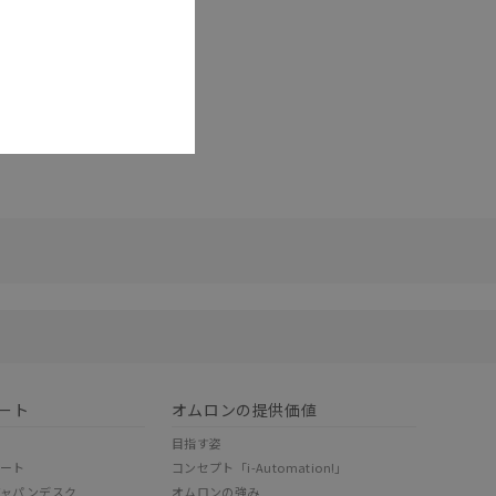
リセット
ート
オムロンの提供価値
目指す姿
ポート
コンセプト「i-Automation!」
ジャパンデスク
オムロンの強み