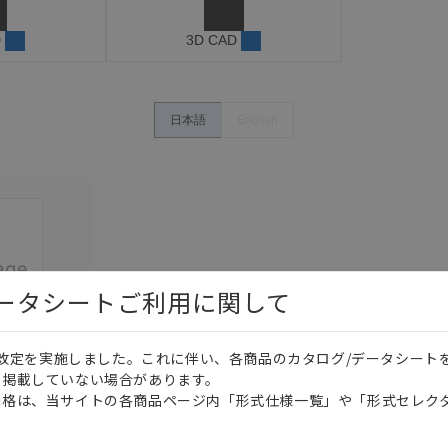
D
3D CAD
日本語
English
データシートご利用に関して
価格改定を実施しました。これに伴い、各商品のカタログ/データシート
を掲載していない場合があります。
このカタログを選択
価格は、当サイトの各商品ページ内「形式仕様一覧」や「形式セレク