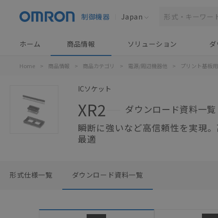
制御機器
Japan
ホーム
商品情報
ソリューション
ダ
Home
>
商品情報
>
商品カテゴリ
>
電源/周辺機器他
>
プリント基板用
ICソケット
XR2
ダウンロード資料一覧
瞬断に強いなど高信頼性を実現。
最適
形式仕様一覧
ダウンロード資料一覧