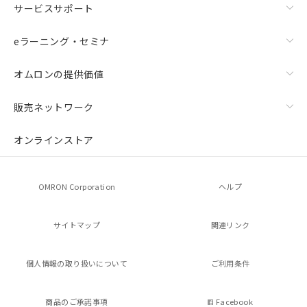
品・サービスに関するお客様との取
サービスサポート
引・商談に必要な範囲で利用すること
をご了承ください。
eラーニング・セミナ
※当社の共同利用者とは、
"個人情報
の共同利用に関して"
の「1.共同利
オムロンの提供価値
用者の範囲」に記載されている法人を
指します。
販売ネットワーク
オンラインストア
OMRON Corporation
ヘルプ
サイトマップ
関連リンク
個人情報の
取り扱いについて
ご利用条件
商品のご承諾事項
Facebook