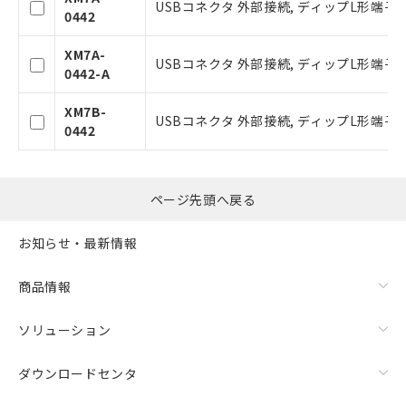
USBコネクタ 外部接続, ディップL形端子, 
0442
タに基づき作成されるものであり、閲
記
説明
覧された時点での実際の在庫および標
号
XM7A-
準価格とは異なる場合があることをご
USBコネクタ 外部接続, ディップL形端子, 8
0442-A
了承ください。
○
一定数以上の在庫あり
正式な納期状況および標準価格はお客
XM7B-
様のお取引先、またはお客様担当のオ
USBコネクタ 外部接続, ディップL形端子, 
0442
ムロン制御機器販売店・当社販売員に
△
一定数には満たないが在庫あり
ご相談ください。
オムロン制御機器販売店や当社販売拠
－
在庫なし(最新の在庫状況につ
点は「
販売ネットワーク
」をご確認
いては、お客様のお取引先、ま
ページ先頭へ戻る
ください。
たはお客様担当のオムロン制御
在庫状況および標準価格結果を当社の
機器販売店・当社販売員にご確
お知らせ・最新情報
事前の承諾なく第三者に漏洩または開
認ください)
示しないようお願いします。
マイパーツ機能（部品リスト作成サー
商品情報
空
受注生産機種、また在庫状況の
ビス）をご利用いただくには、I-Web
白
情報を公開していない機種
メンバーズにご登録されている必要が
ソリューション
あります。
お客様が当ウェブサイト上で当社にご
ダウンロードセンタ
登録された部品リストについて、当社
および当社の共同利用者が、当社の製