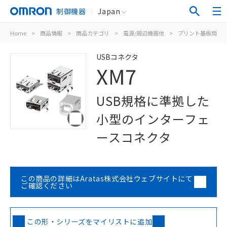
制御機器
Japan
Home
>
商品情報
>
商品カテゴリ
>
電源/周辺機器他
>
プリント基板用コ
USBコネクタ
XM7
USB規格に準拠した
小型のインターフェ
ースコネクタ
この商品の詳細はAratas株式会社ウェブサイトにて
ご確認ください
この形・シリーズをマイリストに追加