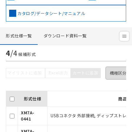
カタログ/データシート/マニュアル
形式仕様一覧
ダウンロード資料一覧
4
/
4
ご利用条件
候補形式
以下の条件をお読みいただき、同意のうえ
マイリストに追加
Excel出力
カートに追加
ご利用ください。
本サービスは、当社制御機器事業取扱
商品の当社在庫状況および標準価格(税
形式仕様
商品情
抜)を提供させていただくものです。
当社制御機器事業取扱商品の中には、
XM7A-
本サービスの対象外となる商品もある
USBコネクタ 外部接続, ディップストレート
0441
ことをご了承ください。
在庫状況および標準価格照会結果は、
XM7A-
記載している更新日時点での社内デー