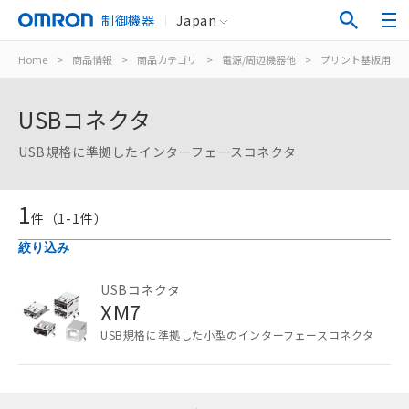
制御機器
Japan
Home
>
商品情報
>
商品カテゴリ
>
電源/周辺機器他
>
プリント基板用コ
USBコネクタ
USB規格に準拠したインターフェースコネクタ
1
件（
1
-
1
件）
絞り込み
ご利用条件
USBコネクタ
XM7
以下の条件をお読みいただき、同意のうえ
ご利用ください。
USB規格に準拠した小型のインターフェースコネクタ
本サービスは、当社制御機器事業取扱
商品の当社在庫状況および標準価格
(税抜)を提供させていただくもので