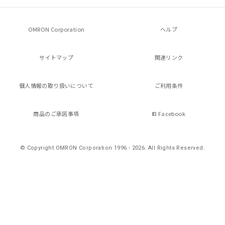
ビス）をご利用いただくには、I-Web
白
情報を公開していない機種
メンバーズにご登録されている必要が
あります。
OMRON Corporation
ヘルプ
お客様が当ウェブサイト上で当社にご
登録された部品リストについて、当社
および当社の共同利用者が、当社の製
サイトマップ
関連リンク
品・サービスに関するお客様との取
引・商談に必要な範囲で利用すること
個人情報の
取り扱いについて
ご利用条件
をご了承ください。
※当社の共同利用者とは、
"個人情報
の共同利用に関して"
の「1.共同利
商品のご承諾事項
Facebook
用者の範囲」に記載されている法人を
指します。
© Copyright OMRON Corporation 1996 - 2026.
All Rights Reserved.