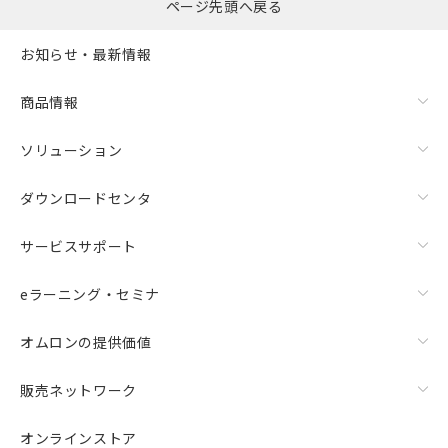
ページ先頭へ戻る
す。
当社制御機器事業取扱商品の中には、
お知らせ・最新情報
本サービスの対象外となる商品もある
ことをご了承ください。
在庫状況および標準価格照会結果は、
商品情報
記載している更新日時点での社内デー
記
タに基づき作成されるものであり、閲
説明
ソリューション
号
覧された時点での実際の在庫および標
準価格とは異なる場合があることをご
ダウンロードセンタ
了承ください。
○
一定数以上の在庫あり
正式な納期状況および標準価格はお客
サービスサポート
様のお取引先、またはお客様担当のオ
△
一定数には満たないが在庫あり
ムロン制御機器販売店・当社販売員に
ご相談ください。
eラーニング・セミナ
－
在庫なし(最新の在庫状況につ
オムロン制御機器販売店や当社販売拠
いては、お客様のお取引先、ま
点は「
販売ネットワーク
」をご確認
オムロンの提供価値
たはお客様担当のオムロン制御
ください。
機器販売店・当社販売員にご確
在庫状況および標準価格結果を当社の
販売ネットワーク
認ください)
事前の承諾なく第三者に漏洩または開
示しないようお願いします。
マイパーツ機能（部品リスト作成サー
オンラインストア
空
受注生産機種、また在庫状況の