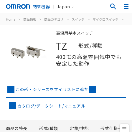
制御機器
Japan
Home
>
商品情報
>
商品カテゴリ
>
スイッチ
>
マイクロスイッチ
>
一
高温用基本スイッチ
TZ
形式/種類
400℃の高温雰囲気中でも
安定した動作
この形・シリーズをマイリストに追加
カタログ/データシート/マニュアル
商品の特長
形式/種類
定格/性能
形式仕様一覧