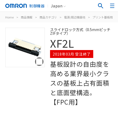
制御機器
Japan
Home
>
商品情報
>
商品カテゴリ
>
電源/周辺機器他
>
プリント基板用コ
スライドロック方式（0.5mmピッチ
ZIFタイプ）
XF2L
2018年03月 受注終了
基板設計の自由度を
高める業界最小クラ
スの基板上占有面積
と底面壁構造。
【FPC用】