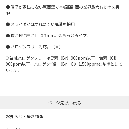
● 端子が露出しない底面壁で基板設計面の業界最大有効率を実
現。
● スライダがはずれにくい構造を採用。
● 適合FPC厚さ t＝0.3mm。金めっきタイプ。
● ハロゲンフリー対応。（※）
※当社ハロゲンフリーは臭素（Br）900ppm以下、塩素（Cl）
900ppm以下、ハロゲン合計（Br＋Cl）1,500ppmを基準として
います。
ページ先頭へ戻る
お知らせ・最新情報