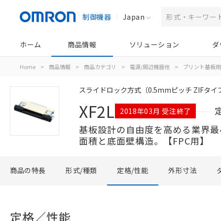
制御機器
Japan
ホーム
商品情報
ソリューション
ダ
Home
>
商品情報
>
商品カテゴリ
>
電源/周辺機器他
>
プリント基板用
スライドロック方式（0.5mmピッチ ZIFタイ
XF2L
2018年03月 受注終了
基板設計の自由度を高める業界最
面積と底面壁構造。【FPC用】
商品の特長
形式/種類
定格/性能
外形寸法
定格／性能