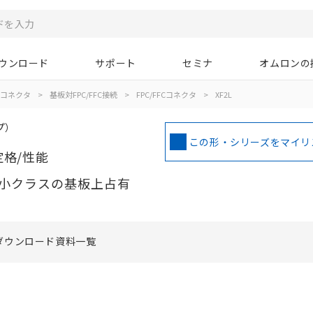
ウンロード
サポート
セミナ
オムロンの
コネクタ
>
基板対FPC/FFC接続
>
FPC/FFCコネクタ
>
XF2L
プ）
この形・シリーズをマイリ
定格/性能
小クラスの基板上占有
ダウンロード資料一覧