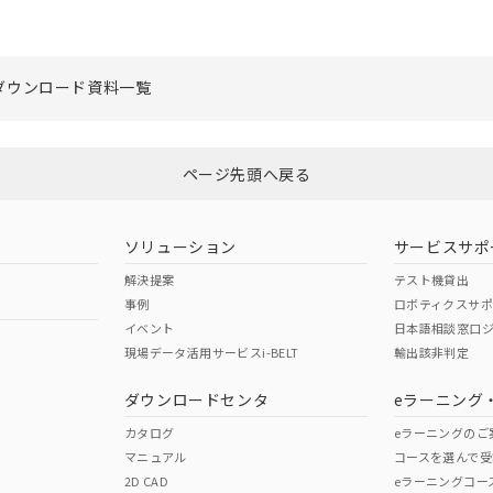
ダウンロード資料一覧
ページ先頭へ戻る
ソリューション
サービスサポ
解決提案
テスト機貸出
事例
ロボティクスサ
イベント
日本語相談窓口
現場データ活用サービスi-BELT
輸出該非判定
ダウンロードセンタ
eラーニング
カタログ
eラーニングのご
マニュアル
コースを選んで受
2D CAD
eラーニングコー