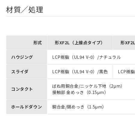
材質／処理
形式
形XF2L（上接点タイプ）
形XF
ハウジング
LCP樹脂（UL94 V-0）/ナチュラル
スライダ
LCP樹脂（UL94 V-0）/黒色
LCP樹脂
ばね用銅合金/ニッケル下地（2μm）
コンタクト
接触部 金めっき（0.15μm）
ホールドダウン
銅合金/錫めっき（1.5μm）