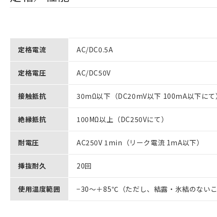
定格電流
AC/DC0.5A
定格電圧
AC/DC50V
接触抵抗
30mΩ以下（DC20mV以下 100mA以下に
絶縁抵抗
100MΩ以上（DC250Vにて）
耐電圧
AC250V 1min（リーク電流 1mA以下）
挿抜耐久
20回
使用温度範囲
−30～＋85℃（ただし、結露・氷結のない