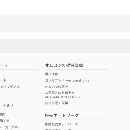
ート
オムロンの提供価値
目指す姿
ポート
コンセプト「i-Automation!」
ジャパンデスク
オムロンの強み
お客様との共創拠点
AUTOMATION CENTER
技術を磨く現場
・セミナ
案内
販売ネットワーク
講する
国内販売ネットワーク
ス一覧（PDF）