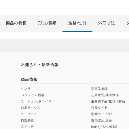
商品の特長
形式/種類
定格/性能
外形寸法
お知らせ・最新情報
商品情報
センサ
新商品情報
FAシステム機器
在庫状況/標準価格
モーション/ドライブ
生産終了品/推奨代替品
ロボティクス
特設サイト
セーフティ
動画ライブラリ
検査装置
規格認証/適合
スイッチ
RoHS/REACH対応