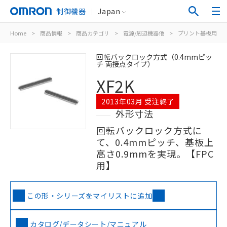
制御機器
Japan
Home
>
商品情報
>
商品カテゴリ
>
電源/周辺機器他
>
プリント基板用コ
回転バックロック方式（0.4mmピッ
チ 両接点タイプ）
XF2K
2013年03月 受注終了
外形寸法
回転バックロック方式に
て、0.4mmピッチ、基板上
高さ0.9mmを実現。【FPC
用】
この形・シリーズをマイリストに追加
カタログ/データシート/マニュアル