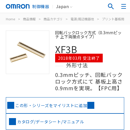
制御機器
Japan
Home
>
商品情報
>
商品カテゴリ
>
電源/周辺機器他
>
プリント基板用コ
回転バックロック方式（0.3mmピッ
チ 上下両接点タイプ）
XF3B
2018年03月 受注終了
外形寸法
0.3mmピッチ、回転バック
ロック方式にて 基板上高さ
0.9mmを実現。【FPC用】
この形・シリーズをマイリストに追加
カタログ/データシート/マニュアル