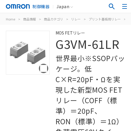
制御機器
Japan
Home
>
商品情報
>
商品カテゴリ
>
リレー
>
プリント基板用リレー
>
M
MOS FETリレー
G3VM-61LR
世界最小※SSOPパッ
ケージ。低
C×R=20pF・Ωを実
現した新型MOS FET
リレー（COFF（標
準）＝20pF、
RON（標準）＝1Ω）