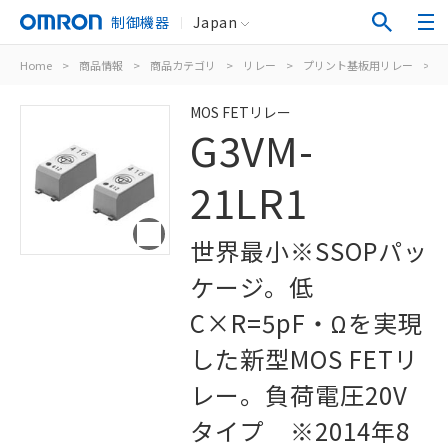
制御機器
Japan
Home
>
商品情報
>
商品カテゴリ
>
リレー
>
プリント基板用リレー
>
M
MOS FETリレー
G3VM-
21LR1
世界最小※SSOPパッ
ケージ。低
C×R=5pF・Ωを実現
した新型MOS FETリ
レー。負荷電圧20V
タイプ ※2014年8