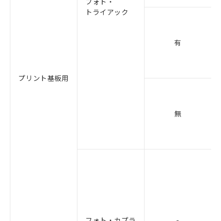
フォト・
トライアック
有
プリント基板用
無
フォト・カプラ
-