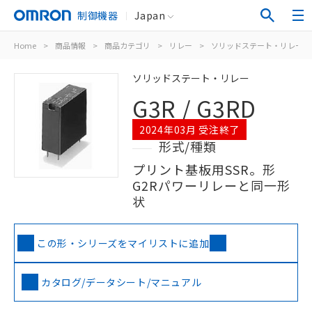
制御機器
Japan
Home
>
商品情報
>
商品カテゴリ
>
リレー
>
ソリッドステート・リレー
ソリッドステート・リレー
G3R / G3RD
2024年03月 受注終了
形式/種類
プリント基板用SSR。形
G2Rパワーリレーと同一形
状
この形・シリーズをマイリストに追加
カタログ/データシート/マニュアル