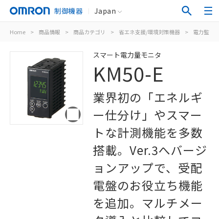
制御機器
Japan
Home
>
商品情報
>
商品カテゴリ
>
省エネ支援/環境対策機器
>
電力監視
スマート電力量モニタ
KM50-E
業界初の「エネルギ
ー仕分け」やスマー
トな計測機能を多数
搭載。Ver.3へバージ
ョンアップで、受配
電盤のお役立ち機能
を追加。マルチメー