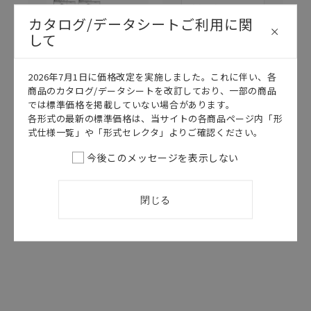
カタログ/データシートご利用に関
して
2026年7月1日に価格改定を実施しました。これに伴い、各
このカタログを選択
このカタログを選択
商品のカタログ/データシートを改訂しており、一部の商品
では標準価格を掲載していない場合があります。
カタログ
日本語
カタログ
日本語
各形式の最新の標準価格は、当サイトの各商品ページ内「形
CDMC-022A
CDLA-015H
式仕様一覧」や「形式セレクタ」よりご確認ください。
A3A データシー
スイッチ セレ
今後このメッセージを表示しない
ト
クションガイド
2024/02/01
更新
2026/04/14
更新
閉じる