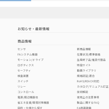
お知らせ・最新情報
商品情報
センサ
新商品情報
FAシステム機器
在庫状況/標準価格
モーション/ドライブ
生産終了品/推奨代替品
ロボティクス
特設サイト
セーフティ
動画ライブラリ
検査装置
規格認証/適合
スイッチ
RoHS/REACH対応
リレー
カタログ/マニュアル訂正
コントロール
技術解説
電源/周辺機器他
使用上の注意事項
省エネ支援/環境対策機器
製品に関するFAQ
目的・仕様から探す
FA用語辞典