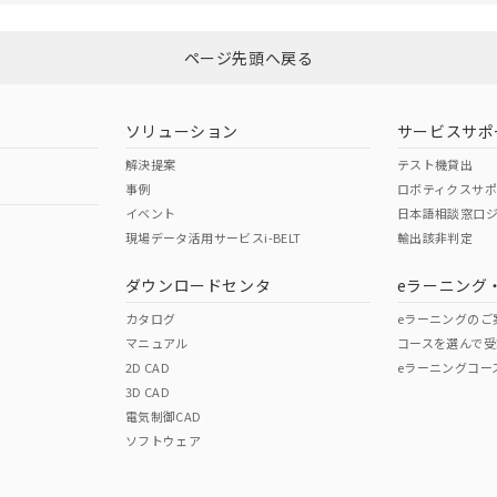
ページ先頭へ戻る
ソリューション
サービスサポ
解決提案
テスト機貸出
事例
ロボティクスサ
イベント
日本語相談窓口
現場データ活用サービスi-BELT
輸出該非判定
ダウンロードセンタ
eラーニング
カタログ
eラーニングのご
マニュアル
コースを選んで受
2D CAD
eラーニングコー
3D CAD
電気制御CAD
ソフトウェア