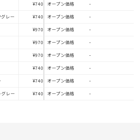
ないようお願いしま
¥740
オープン価格
-
のオムロン制御
バーズにご登録され
クグレー
¥740
オープン価格
-
び当社の共同利用者
¥970
オープン価格
-
ることをご了承くだ
¥970
オープン価格
-
範囲」に記載されて
¥970
オープン価格
-
¥740
オープン価格
-
ー
¥740
オープン価格
-
トグレー
¥740
オープン価格
-