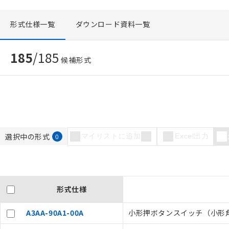
形式仕様一覧
ダウンロード資料一覧
185
/
185
候補形式
選択中の形式
0
マイリストに追加
Excel出力
形式仕様
A3AA-90A1-00A
小形押ボタンスイッチ（小形角胴）