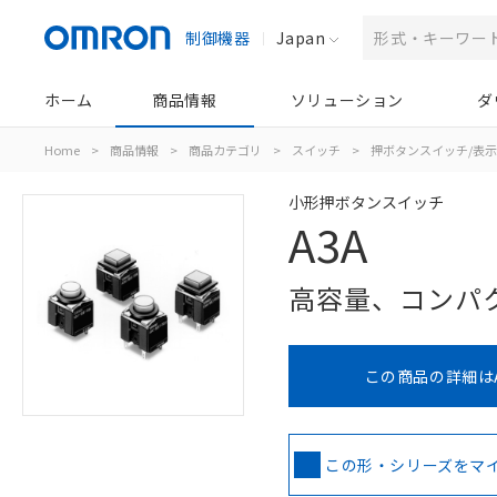
制御機器
Japan
ホーム
商品情報
ソリューション
ダ
Home
>
商品情報
>
商品カテゴリ
>
スイッチ
>
押ボタンスイッチ/表
小形押ボタンスイッチ
A3A
高容量、コンパ
この商品の詳細は
この形・シリーズをマ