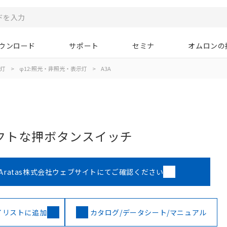
ウンロード
サポート
セミナ
オムロンの
示灯
>
φ12:照光・非照光・表示灯
>
A3A
クトな押ボタンスイッチ
Aratas株式会社ウェブサイトにてご確認ください
イリストに追加
カタログ/データシート/マニュアル