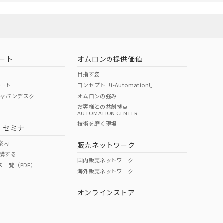
ート
オムロンの提供価値
目指す姿
ポート
コンセプト「i-Automation!」
ジャパンデスク
オムロンの強み
お客様との共創拠点
AUTOMATION CENTER
技術を磨く現場
・セミナ
案内
販売ネットワーク
講する
国内販売ネットワーク
ス一覧（PDF）
海外販売ネットワーク
オンラインストア