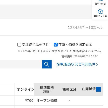
在庫・価格
無料テスト機
1
2
3
4
5
6
7
…
10
次へ
受注終了品を含む
在庫・価格を固定表示
※2025年3月31日以前に受注が終了した商品は含まれません。
情報更新 :
2026/08/06 00:00
在庫/販売状況 ご利用条件
標準価格
在庫状況
オンライン価格
機種区分
（税抜）
¥700
オープン価格
-