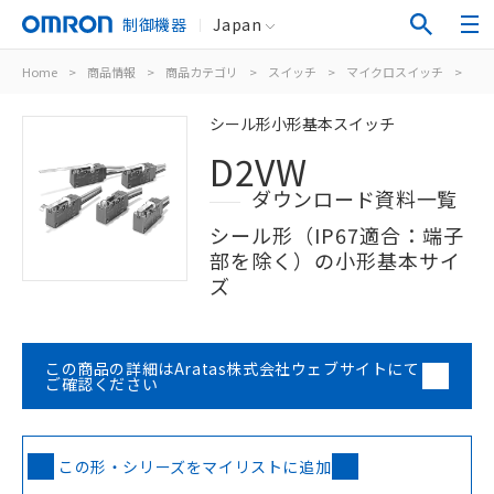
制御機器
Japan
Home
>
商品情報
>
商品カテゴリ
>
スイッチ
>
マイクロスイッチ
>
シ
シール形小形基本スイッチ
D2VW
ダウンロード資料一覧
シール形（IP67適合：端子
部を除く）の小形基本サイ
ズ
この商品の詳細はAratas株式会社ウェブサイトにて
ご確認ください
この形・シリーズをマイリストに追加