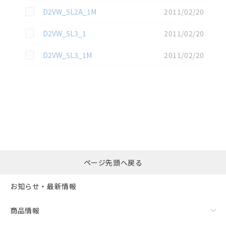
この資料を選択
D2VW_5L2A_1M
2011/02/20
この資料を選択
D2VW_5L3_1
2011/02/20
この資料を選択
D2VW_5L3_1M
2011/02/20
選択したファイルを一
0
ページ先頭へ戻る
括ダウンロード
選択可能容量：
0.0
MB /
100
MB
お知らせ・最新情報
リセット
商品情報