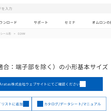
ウンロード
サポート
セミナ
オムロンの
シール形
>
D2VW
7適合：端子部を除く）の小形基本サイズ
Aratas株式会社ウェブサイトにてご確認ください
イリストに追加
カタログ/データシート/マニュアル