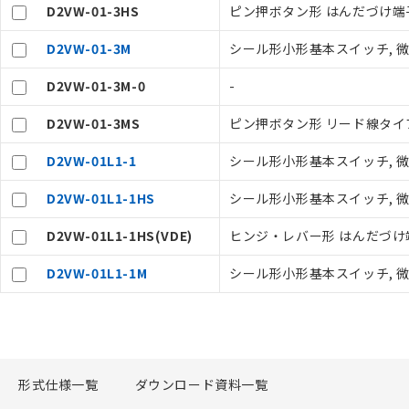
在庫状況およ
D2VW-01-3HS
ピン押ボタン形 はんだづけ端子
－
在庫なし
す。
機器販売
マイパーツ機
D2VW-01-3M
シール形小形基本スイッチ, 微小負荷
ている必要が
空
受注生産
D2VW-01-3M-0
-
お客様が当ウ
白
が、当社の製
D2VW-01-3MS
ピン押ボタン形 リード線タイプ（
さい。
※当社の共同
D2VW-01L1-1
シール形小形基本スイッチ, 微小負
いる法人を指
D2VW-01L1-1HS
シール形小形基本スイッチ, 微小負荷
D2VW-01L1-1HS(VDE)
ヒンジ・レバー形 はんだづけ端
D2VW-01L1-1M
シール形小形基本スイッチ, 微小負荷
形式仕様一覧
ダウンロード資料一覧