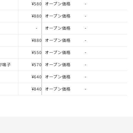
ないようお願いしま
¥580
オープン価格
-
のオムロン制御
バーズにご登録され
¥880
オープン価格
-
び当社の共同利用者
-
オープン価格
-
ることをご了承くだ
¥880
オープン価格
-
範囲」に記載されて
¥550
オープン価格
-
づけ端子
¥570
オープン価格
-
¥640
オープン価格
-
¥840
オープン価格
-