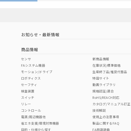
お知らせ・最新情報
商品情報
センサ
新商品情報
FAシステム機器
在庫状況/標準価格
モーション/ドライブ
生産終了品/推奨代替品
ロボティクス
特設サイト
セーフティ
動画ライブラリ
検査装置
規格認証/適合
スイッチ
RoHS/REACH対応
リレー
カタログ/マニュアル訂正
コントロール
技術解説
電源/周辺機器他
使用上の注意事項
省エネ支援/環境対策機器
製品に関するFAQ
目的・仕様から探す
FA用語辞典