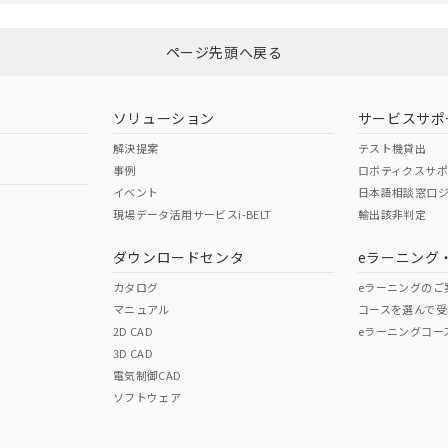
ページ先頭へ戻る
ソリューション
サービスサポ
解決提案
テスト機貸出
事例
ロボティクスサ
イベント
日本語相談窓口
現場データ活用サービスi-BELT
輸出該非判定
ダウンロードセンタ
eラーニング
カタログ
eラーニングのご
マニュアル
コースを選んで受
2D CAD
eラーニングコー
3D CAD
電気制御CAD
ソフトウェア