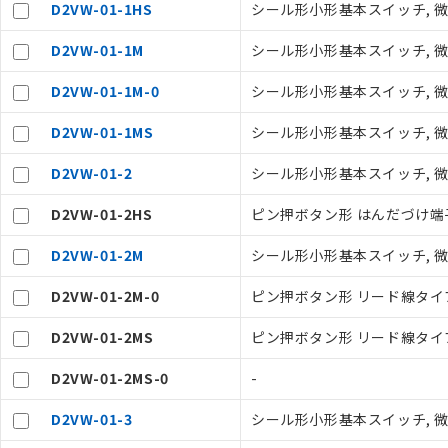
D2VW-01-1HS
シール形小形基本スイッチ, 微小負荷
D2VW-01-1M
シール形小形基本スイッチ, 微小負荷
D2VW-01-1M-0
シール形小形基本スイッチ, 微小負荷
D2VW-01-1MS
シール形小形基本スイッチ, 微小負荷,
ご利用条件
D2VW-01-2
シール形小形基本スイッチ, 微小負
D2VW-01-2HS
ピン押ボタン形 はんだづけ端子
以下の条件をお読
D2VW-01-2M
シール形小形基本スイッチ, 微小負荷
本サービスは
くものです。
D2VW-01-2M-0
ピン押ボタン形 リード線タイプ（
記
説明
当社制御機器
号
在庫状況およ
D2VW-01-2MS
ピン押ボタン形 リード線タイプ（
のであり、閲
○
一定数以
い。
D2VW-01-2MS-0
-
正式な納期状
当社販売員に
△
一定数に
D2VW-01-3
シール形小形基本スイッチ, 微小負
オムロン制御