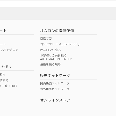
ート
オムロンの提供価値
目指す姿
ポート
コンセプト「i-Automation!」
ジャパンデスク
オムロンの強み
お客様との共創拠点
AUTOMATION CENTER
技術を磨く現場
・セミナ
案内
販売ネットワーク
講する
国内販売ネットワーク
ス一覧（PDF）
海外販売ネットワーク
オンラインストア