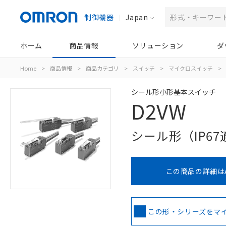
制御機器
Japan
ホーム
商品情報
ソリューション
ダ
Home
>
商品情報
>
商品カテゴリ
>
スイッチ
>
マイクロスイッチ
>
シール形小形基本スイッチ
D2VW
シール形（IP6
この商品の詳細は
この形・シリーズをマ