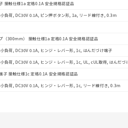
び標準価格結果を当社の事前の承諾なく第三者に漏洩または開示し
 接触仕様1a 定格0.1A 安全規格認証品
(最新の在庫状況については、お客様のお取引先、またはお客様担当
店・当社販売員にご確認ください)
能（部品リスト作成サービス）をご利用いただくには、I-Webメン
, DC30V 0.1A, ピン押ボタン形, 1a, リード線付き, 0.3m
あります。
機種、また在庫状況の情報を公開していない機種
ェブサイト上で当社にご登録された部品リストについて、当社およ
品・サービスに関するお客様との取引・商談に必要な範囲で利用す
300mm） 接触仕様1a 定格0.1A 安全規格認証品
利用者とは、
"個人情報の共同利用に関して"
の「1.共同利用者の
荷, DC30V 0.1A, ヒンジ・レバー形, 1c, はんだづけ端子
します。
, DC30V 0.1A, ヒンジ・レバー形, 1c, UL, cUL取得, はんだ
子 接触仕様1c 定格0.1A 安全規格認証品
, DC30V 0.1A, ヒンジ・レバー形, 1c, リード線付き, 0.3m