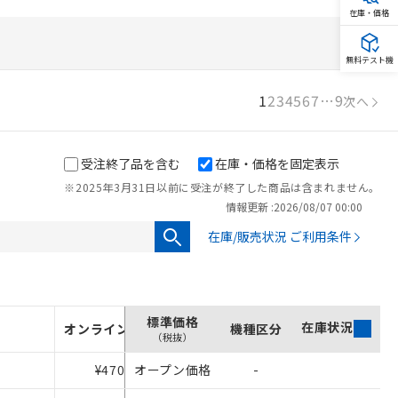
在庫・価格
無料テスト機
1
2
3
4
5
6
7
…
9
次へ
受注終了品を含む
在庫・価格を固定表示
※2025年3月31日以前に受注が終了した商品は含まれません。
情報更新 :
2026/08/07 00:00
在庫/販売状況 ご利用条件
標準価格
在庫状況
オンライン価格
機種区分
（税抜）
¥470
オープン価格
-