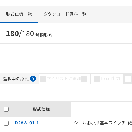
形式仕様一覧
ダウンロード資料一覧
180
/
180
候補形式
選択中の形式
0
マイリストに追加
Excel出力
形式仕様
D2VW-01-1
シール形小形基本スイッチ, 微小負