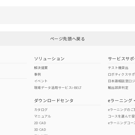
選択したファイルを一括ダウンロード
0
選択可能容量：
0.0
MB /
100
MB
ページ先頭へ戻る
ソリューション
サービスサポ
解決提案
テスト機貸出
事例
ロボティクスサ
イベント
日本語相談窓口
現場データ活用サービスi-BELT
輸出該非判定
ダウンロードセンタ
eラーニング
カタログ
eラーニングのご
マニュアル
コースを選んで受
2D CAD
eラーニングコー
3D CAD