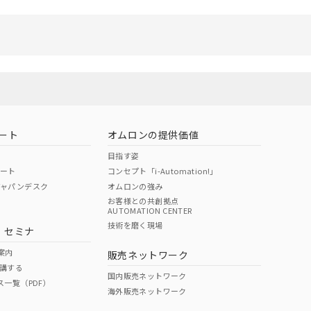
リセット
ート
オムロンの提供価値
目指す姿
ポート
コンセプト「i-Automation!」
ジャパンデスク
オムロンの強み
お客様との共創拠点
AUTOMATION CENTER
技術を磨く現場
・セミナ
案内
販売ネットワーク
講する
国内販売ネットワーク
ス一覧（PDF）
海外販売ネットワーク