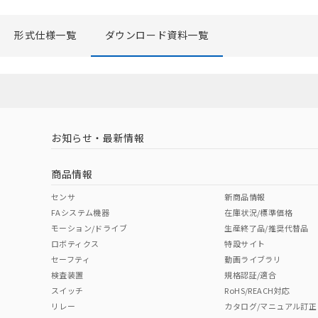
形式仕様一覧
ダウンロード資料一覧
お知らせ・最新情報
商品情報
センサ
新商品情報
FAシステム機器
在庫状況/標準価格
モーション/ドライブ
生産終了品/推奨代替品
ロボティクス
特設サイト
セーフティ
動画ライブラリ
検査装置
規格認証/適合
スイッチ
RoHS/REACH対応
リレー
カタログ/マニュアル訂正