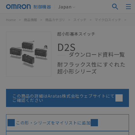
制御機器
Japan
Home
>
商品情報
>
商品カテゴリ
>
スイッチ
>
マイクロスイッチ
>
超
超小形基本スイッチ
D2S
ダウンロード資料一覧
耐フラックス性にすぐれた
超小形シリーズ
この商品の詳細はAratas株式会社ウェブサイトにて
ご確認ください
この形・シリーズをマイリストに追加