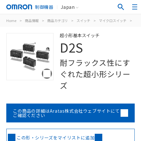
制御機器
Japan
Home
>
商品情報
>
商品カテゴリ
>
スイッチ
>
マイクロスイッチ
>
超
超小形基本スイッチ
D2S
耐フラックス性にす
ぐれた超小形シリー
ズ
この商品の詳細はAratas株式会社ウェブサイトにて
ご確認ください
この形・シリーズをマイリストに追加