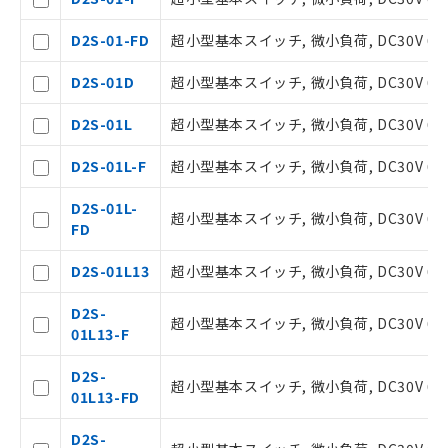
D2S-01-FD
超小型基本スイッチ, 微小負荷, DC30V 0.
D2S-01D
超小型基本スイッチ, 微小負荷, DC30V 0.
ご利用条件
D2S-01L
超小型基本スイッチ, 微小負荷, DC30V 0.
D2S-01L-F
超小型基本スイッチ, 微小負荷, DC30V 0.
以下の条件をお読みいただき、同意のうえ
ご利用ください。
D2S-01L-
超小型基本スイッチ, 微小負荷, DC30V 0.
FD
本サービスは、当社制御機器事業取扱
商品の当社在庫状況および標準価格(税
D2S-01L13
超小型基本スイッチ, 微小負荷, DC30V 0.
抜)を提供させていただくものです。
当社制御機器事業取扱商品の中には、
D2S-
本サービスの対象外となる商品もある
超小型基本スイッチ, 微小負荷, DC30V 0.
01L13-F
ことをご了承ください。
在庫状況および標準価格照会結果は、
D2S-
記載している更新日時点での社内デー
超小型基本スイッチ, 微小負荷, DC30V 0
01L13-FD
タに基づき作成されるものであり、閲
記
説明
覧された時点での実際の在庫および標
号
D2S-
準価格とは異なる場合があることをご