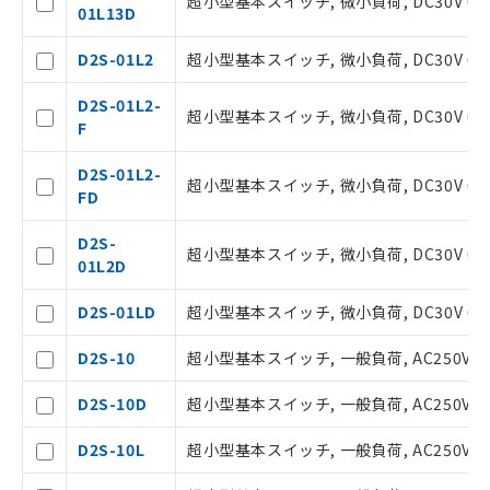
超小型基本スイッチ, 微小負荷, DC30V 0
01L13D
了承ください。
○
一定数以上の在庫あり
正式な納期状況および標準価格はお客
D2S-01L2
超小型基本スイッチ, 微小負荷, DC30V 0.
様のお取引先、またはお客様担当のオ
ムロン制御機器販売店・当社販売員に
△
一定数には満たないが在庫あり
D2S-01L2-
ご相談ください。
超小型基本スイッチ, 微小負荷, DC30V 0.
F
オムロン制御機器販売店や当社販売拠
－
在庫なし(最新の在庫状況につ
点は「
販売ネットワーク
」をご確認
いては、お客様のお取引先、ま
D2S-01L2-
ください。
たはお客様担当のオムロン制御
超小型基本スイッチ, 微小負荷, DC30V 0
FD
在庫状況および標準価格結果を当社の
機器販売店・当社販売員にご確
事前の承諾なく第三者に漏洩または開
認ください)
D2S-
示しないようお願いします。
超小型基本スイッチ, 微小負荷, DC30V 0
01L2D
マイパーツ機能（部品リスト作成サー
空
受注生産機種、また在庫状況の
ビス）をご利用いただくには、I-Web
白
情報を公開していない機種
D2S-01LD
超小型基本スイッチ, 微小負荷, DC30V 0.
メンバーズにご登録されている必要が
あります。
D2S-10
超小型基本スイッチ, 一般負荷, AC250V 1
お客様が当ウェブサイト上で当社にご
登録された部品リストについて、当社
D2S-10D
超小型基本スイッチ, 一般負荷, AC250V 1
および当社の共同利用者が、当社の製
品・サービスに関するお客様との取
D2S-10L
超小型基本スイッチ, 一般負荷, AC250V 1
引・商談に必要な範囲で利用すること
をご了承ください。