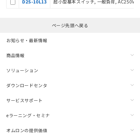
D2S-10L13
超小型基本スイッチ, 一般負荷, AC250V 1
※当社の共同利用者とは、
"個人情報
の共同利用に関して"
の「1.共同利
用者の範囲」に記載されている法人を
指します。
ページ先頭へ戻る
お知らせ・最新情報
商品情報
ソリューション
ダウンロードセンタ
サービスサポート
eラーニング・セミナ
オムロンの提供価値