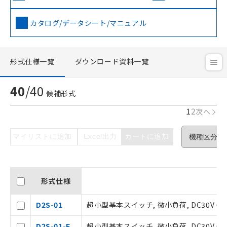
カタログ/データシート/マニュアル
形式仕様一覧
ダウンロード資料一覧
40
/
40
候補形式
1
2
次へ
マイリストに追加
Excel出力
カートに追加
形式仕様
D2S-01
超小型基本スイッチ, 微小負荷, DC30V 0.
D2S-01-F
超小型基本スイッチ, 微小負荷, DC30V 0.