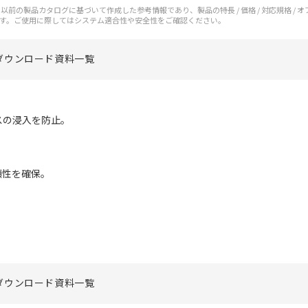
前の製品カタログに基づいて作成した参考情報であり、製品の特長 / 価格 / 対応規格 / 
す。ご使用に際してはシステム適合性や安全性をご確認ください。
ダウンロード資料一覧
スの浸入を防止。
頼性を確保。
ダウンロード資料一覧