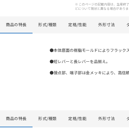
※ このページの記載内容は、生産終了以
どについて現状と異なる場合がありま
商品の特長
形式/種類
定格/性能
外形寸法
●本体底面の樹脂モールドによりフラック
●短レバーと長レバーを品揃え。
●接点部、端子部は金メッキにより、高信
商品の特長
形式/種類
定格/性能
外形寸法