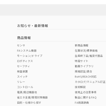
お知らせ・最新情報
商品情報
センサ
新商品情報
FAシステム機器
在庫状況/標準価格
モーション/ドライブ
生産終了品/推奨代替品
ロボティクス
特設サイト
セーフティ
動画ライブラリ
検査装置
規格認証/適合
スイッチ
RoHS/REACH対応
リレー
カタログ/マニュアル訂正
コントロール
技術解説
電源/周辺機器他
使用上の注意事項
省エネ支援/環境対策機器
製品に関するFAQ
目的・仕様から探す
FA用語辞典