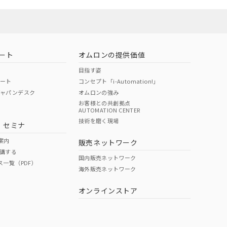
ート
オムロンの提供価値
目指す姿
ポート
コンセプト「i-Automation!」
ジャパンデスク
オムロンの強み
お客様との共創拠点
AUTOMATION CENTER
技術を磨く現場
・セミナ
案内
販売ネットワーク
講する
国内販売ネットワーク
ス一覧（PDF）
海外販売ネットワーク
オンラインストア