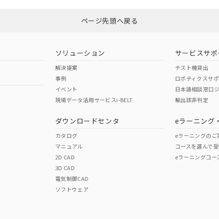
ページ先頭へ戻る
ソリューション
サービスサポ
解決提案
テスト機貸出
事例
ロボティクスサ
イベント
日本語相談窓口
現場データ活用サービスi-BELT
輸出該非判定
ダウンロードセンタ
eラーニング
カタログ
eラーニングのご
マニュアル
コースを選んで受
2D CAD
eラーニングコー
3D CAD
電気制御CAD
ソフトウェア