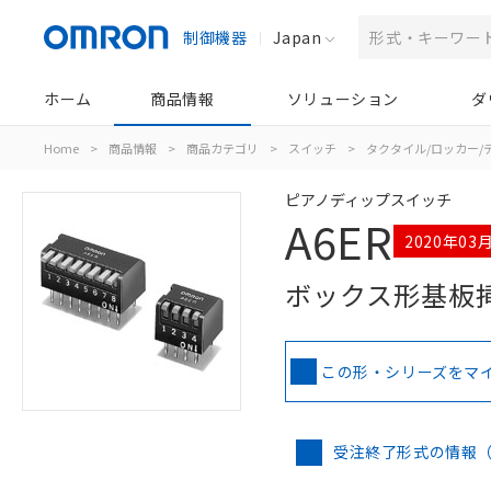
制御機器
Japan
ホーム
商品情報
ソリューション
ダ
Home
>
商品情報
>
商品カテゴリ
>
スイッチ
>
タクタイル/ロッカー/
ピアノディップスイッチ
A6ER
2020年03
ボックス形基板
この形・シリーズをマ
受注終了形式の情報