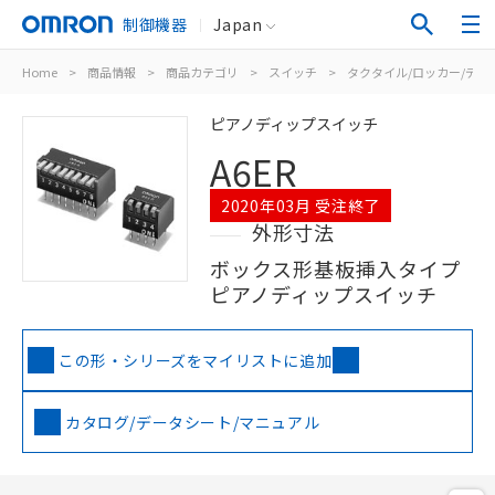
制御機器
Japan
Home
>
商品情報
>
商品カテゴリ
>
スイッチ
>
タクタイル/ロッカー/ディ
ピアノディップスイッチ
A6ER
2020年03月 受注終了
外形寸法
ボックス形基板挿入タイプ
ピアノディップスイッチ
この形・シリーズをマイリストに追加
カタログ/データシート/マニュアル