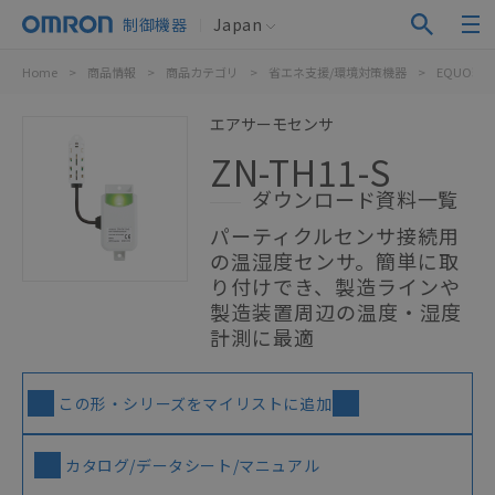
制御機器
Japan
Home
>
商品情報
>
商品カテゴリ
>
省エネ支援/環境対策機器
>
EQUO環
エアサーモセンサ
ZN-TH11-S
ダウンロード資料一覧
パーティクルセンサ接続用
の温湿度センサ。簡単に取
り付けでき、製造ラインや
製造装置周辺の温度・湿度
計測に最適
この形・シリーズをマイリストに追加
カタログ/データシート/マニュアル