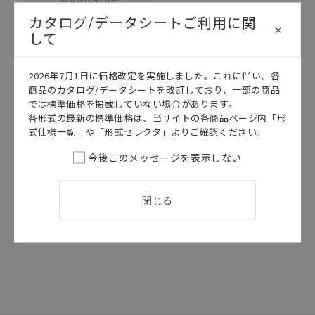
カタログ/データシートご利用に関
して
このカタログを選択
2026年7月1日に価格改定を実施しました。これに伴い、各
カタログ
日本語
商品のカタログ/データシートを改訂しており、一部の商品
では標準価格を掲載していない場合があります。
SWAQ-007AB
各形式の最新の標準価格は、当サイトの各商品ページ内「形
ZN-PD-
式仕様一覧」や「形式セレクタ」よりご確認ください。
S/THX21-
S/DPX21-S カ
今後このメッセージを表示しない
タログ
2026/07/01
更新
閉じる